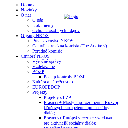
Domov
Novinky
O nás
O nás
Dokumenty
Ochrana osobných údajov
Orgány NKOS
Predstavenstvo NKOS
Centrálna revízna komisia (The Auditors)
Poradné komisie
Činnosť NKOS
Výročné správy
Vzdelávanie
BOZP
Postup kontroly BOZP
Kultúra a náboženstvo
EUROFEDOP
Projekty
Projekty s EZA
Erasmus+ Mosty k porozumeniu: Rozvoj
kľúčových kompetencií pre sociálny
dialóg
Erasmus+ Európsky rozmer vzdelávania
pre aktívnejší sociálny dialóg