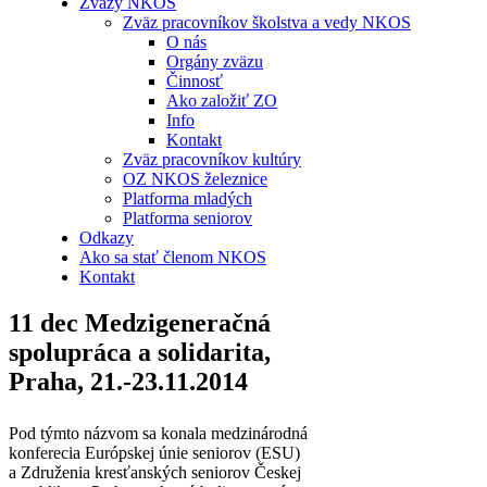
Zväzy NKOS
Zväz pracovníkov školstva a vedy NKOS
O nás
Orgány zväzu
Činnosť
Ako založiť ZO
Info
Kontakt
Zväz pracovníkov kultúry
OZ NKOS železnice
Platforma mladých
Platforma seniorov
Odkazy
Ako sa stať členom NKOS
Kontakt
11 dec
Medzigeneračná
spolupráca a solidarita,
Praha, 21.-23.11.2014
Pod týmto názvom sa konala medzinárodná
konferecia Európskej únie seniorov (ESU)
a Združenia kresťanských seniorov Českej