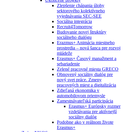
Ukončené projekty
Zlepšenie chápania úlohy
sektorového kolektívneho
vyjednávania SEC-SEE
Sociálna integrácia
Recruit4Tomorrow
Budovanie novej štruktúry
sociálneho dialógu
Erazmus+ Animácia miestneho
prostredia – nová šanca pre rozvoj
mládeže
Erasmus+ Časový manažment a
sebariadenie
Zelené pracovné miesta GRECO
Obnovený sociálny dialóg pre
nový svet práce. Zmeny
pracovných miest a digitalizácia
Zdieľaná ekonomika v
automobilovom priemysle
Zamestnávateľská participácia
Erasmus+ Európsky rozmer
vzdelávania pre aktívnejší
sociálny dialóg
Podobne ako v reálnom živote
Erasmus+