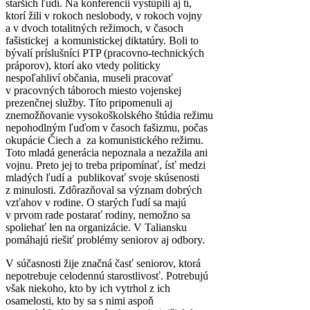
starších ľudí. Na konferencii vystúpili aj tí,
ktorí žili v rokoch neslobody, v rokoch vojny
a v dvoch totalitných režimoch, v časoch
fašistickej a komunistickej diktatúry. Boli to
bývalí príslušníci PTP (pracovno-technických
práporov), ktorí ako vtedy politicky
nespoľahliví občania, museli pracovať
v pracovných táboroch miesto vojenskej
prezenčnej služby. Títo pripomenuli aj
znemožňovanie vysokoškolského štúdia režimu
nepohodlným ľuďom v časoch fašizmu, počas
okupácie Čiech a za komunistického režimu.
Toto mladá generácia nepoznala a nezažila ani
vojnu. Preto jej to treba pripomínať, ísť medzi
mladých ľudí a publikovať svoje skúsenosti
z minulosti. Zdôrazňoval sa význam dobrých
vzťahov v rodine. O starých ľudí sa majú
v prvom rade postarať rodiny, nemožno sa
spoliehať len na organizácie. V Taliansku
pomáhajú riešiť problémy seniorov aj odbory.
V súčasnosti žije značná časť seniorov, ktorá
nepotrebuje celodennú starostlivosť. Potrebujú
však niekoho, kto by ich vytrhol z ich
osamelosti, kto by sa s nimi aspoň