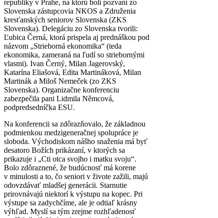
republiky v Prahe, na ktorú boli pozvaní zo
Slovenska zástupcovia NKOS a Združenia
kresťanských seniorov Slovenska (ZKS
Slovenska). Delegáciu zo Slovenska tvorili:
Ľubica Černá, ktorá prispela aj prednáškou pod
názvom „Strieborná ekonomika“ (teda
ekonomika, zameraná na ľudí so striebornými
vlasmi). Ivan Černý, Milan Jagerovský,
Katarína Eliašová, Edita Martináková, Milan
Martinák a Miloš Nemeček (zo ZKS
Slovenska). Organizačne konferenciu
zabezpečila pani Lidmila Němcová,
podpredsedníčka ESU.
Na konferencii sa zdôrazňovalo, že základnou
podmienkou medzigeneračnej spolupráce je
sloboda. Východiskom nášho snaženia má byť
desatoro Božích prikázaní, v ktorých sa
prikazuje i „Cti otca svojho i matku svoju“.
Bolo zdôraznené, že budúcnosť má korene
v minulosti a to, čo seniori v živote zažili, majú
odovzdávať mladšej generácii. Starnutie
prirovnávajú niektorí k výstupu na kopec. Pri
výstupe sa zadychčíme, ale je odtiaľ krásny
výhľad. Myslí sa tým zrejme rozhľadenosť