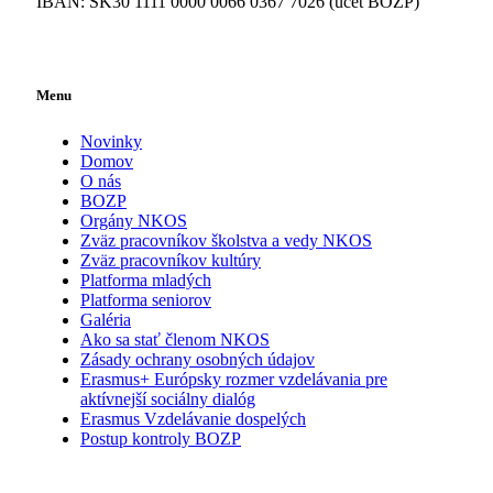
IBAN: SK30 1111 0000 0066 0367 7026 (účet BOZP)
Menu
Novinky
Domov
O nás
BOZP
Orgány NKOS
Zväz pracovníkov školstva a vedy NKOS
Zväz pracovníkov kultúry
Platforma mladých
Platforma seniorov
Galéria
Ako sa stať členom NKOS
Zásady ochrany osobných údajov
Erasmus+ Európsky rozmer vzdelávania pre
aktívnejší sociálny dialóg
Erasmus Vzdelávanie dospelých
Postup kontroly BOZP