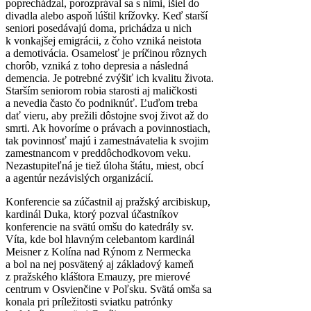
poprechádzal, porozprával sa s nimi, išiel do
divadla alebo aspoň lúštil krížovky. Keď starší
seniori posedávajú doma, prichádza u nich
k vonkajšej emigrácii, z čoho vzniká neistota
a demotivácia. Osamelosť je príčinou rôznych
chorôb, vzniká z toho depresia a následná
demencia. Je potrebné zvýšiť ich kvalitu života.
Starším seniorom robia starosti aj maličkosti
a nevedia často čo podniknúť. Ľuďom treba
dať vieru, aby prežili dôstojne svoj život až do
smrti. Ak hovoríme o právach a povinnostiach,
tak povinnosť majú i zamestnávatelia k svojim
zamestnancom v preddôchodkovom veku.
Nezastupiteľná je tiež úloha štátu, miest, obcí
a agentúr nezávislých organizácií.
Konferencie sa zúčastnil aj pražský arcibiskup,
kardinál Duka, ktorý pozval účastníkov
konferencie na svätú omšu do katedrály sv.
Víta, kde bol hlavným celebantom kardinál
Meisner z Kolína nad Rýnom z Nermecka
a bol na nej posvätený aj základový kameň
z pražského kláštora Emauzy, pre mierové
centrum v Osvienčine v Poľsku. Svätá omša sa
konala pri príležitosti sviatku patrónky