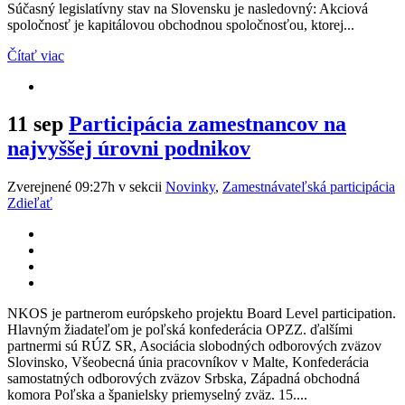
Súčasný legislatívny stav na Slovensku je nasledovný: Akciová
spoločnosť je kapitálovou obchodnou spoločnosťou, ktorej...
Čítať viac
11 sep
Participácia zamestnancov na
najvyššej úrovni podnikov
Zverejnené 09:27h
v sekcii
Novinky
,
Zamestnávateľská participácia
Zdieľať
NKOS je partnerom európskeho projektu Board Level participation.
Hlavným žiadateľom je poľská konfederácia OPZZ. ďalšími
partnermi sú RÚZ SR, Asociácia slobodných odborových zväzov
Slovinsko, Všeobecná únia pracovníkov v Malte, Konfederácia
samostatných odborových zväzov Srbska, Západná obchodná
komora Poľska a španielsky priemyselný zväz. 15....