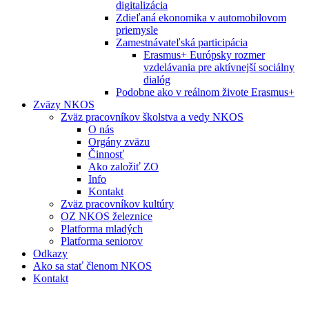
digitalizácia
Zdieľaná ekonomika v automobilovom
priemysle
Zamestnávateľská participácia
Erasmus+ Európsky rozmer
vzdelávania pre aktívnejší sociálny
dialóg
Podobne ako v reálnom živote Erasmus+
Zväzy NKOS
Zväz pracovníkov školstva a vedy NKOS
O nás
Orgány zväzu
Činnosť
Ako založiť ZO
Info
Kontakt
Zväz pracovníkov kultúry
OZ NKOS železnice
Platforma mladých
Platforma seniorov
Odkazy
Ako sa stať členom NKOS
Kontakt