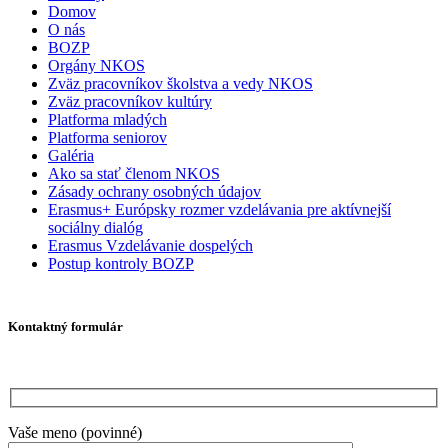
Domov
O nás
BOZP
Orgány NKOS
Zväz pracovníkov školstva a vedy NKOS
Zväz pracovníkov kultúry
Platforma mladých
Platforma seniorov
Galéria
Ako sa stať členom NKOS
Zásady ochrany osobných údajov
Erasmus+ Európsky rozmer vzdelávania pre aktívnejší
sociálny dialóg
Erasmus Vzdelávanie dospelých
Postup kontroly BOZP
Kontaktný formulár
Vaše meno (povinné)