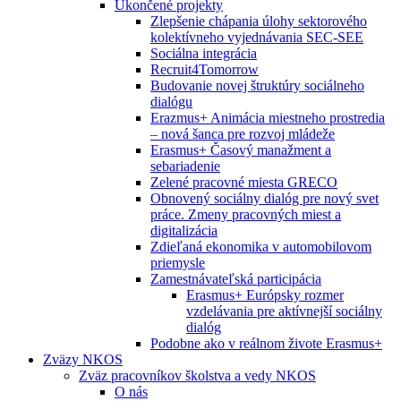
Ukončené projekty
Zlepšenie chápania úlohy sektorového
kolektívneho vyjednávania SEC-SEE
Sociálna integrácia
Recruit4Tomorrow
Budovanie novej štruktúry sociálneho
dialógu
Erazmus+ Animácia miestneho prostredia
– nová šanca pre rozvoj mládeže
Erasmus+ Časový manažment a
sebariadenie
Zelené pracovné miesta GRECO
Obnovený sociálny dialóg pre nový svet
práce. Zmeny pracovných miest a
digitalizácia
Zdieľaná ekonomika v automobilovom
priemysle
Zamestnávateľská participácia
Erasmus+ Európsky rozmer
vzdelávania pre aktívnejší sociálny
dialóg
Podobne ako v reálnom živote Erasmus+
Zväzy NKOS
Zväz pracovníkov školstva a vedy NKOS
O nás