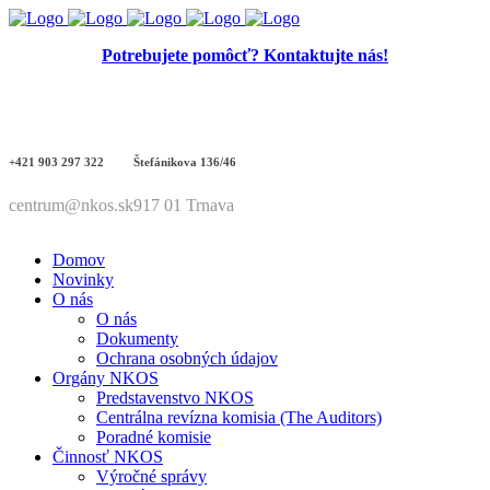
Potrebujete pomôcť? Kontaktujte nás!
+421 903 297 322
Štefánikova 136/46
centrum@nkos.sk
917 01 Trnava
Domov
Novinky
O nás
O nás
Dokumenty
Ochrana osobných údajov
Orgány NKOS
Predstavenstvo NKOS
Centrálna revízna komisia (The Auditors)
Poradné komisie
Činnosť NKOS
Výročné správy