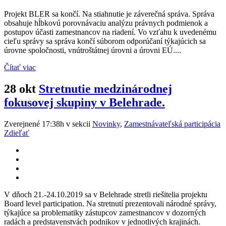
Projekt BLER sa končí. Na stiahnutie je záverečná správa. Správa
obsahuje hĺbkovú porovnávaciu analýzu právnych podmienok a
postupov účasti zamestnancov na riadení. Vo vzťahu k uvedenému
cieľu správy sa správa končí súborom odporúčaní týkajúcich sa
úrovne spoločnosti, vnútroštátnej úrovni a úrovni EÚ....
Čítať viac
28 okt
Stretnutie medzinárodnej
fokusovej skupiny v Belehrade.
Zverejnené 17:38h
v sekcii
Novinky
,
Zamestnávateľská participácia
Zdieľať
V dňoch 21.-24.10.2019 sa v Belehrade stretli riešitelia projektu
Board level participation. Na stretnutí prezentovali národné správy,
týkajúce sa problematiky zástupcov zamestnancov v dozorných
radách a predstavenstvách podnikov v jednotlivých krajinách.