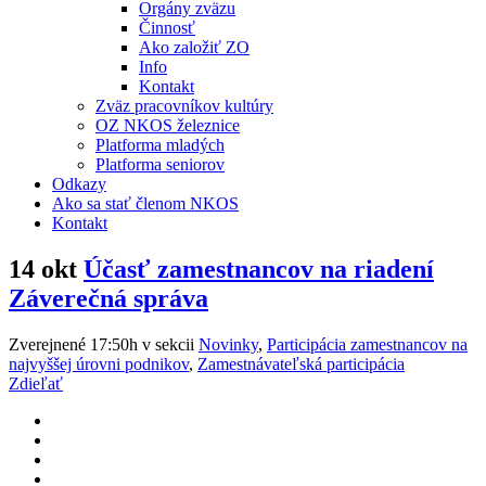
Orgány zväzu
Činnosť
Ako založiť ZO
Info
Kontakt
Zväz pracovníkov kultúry
OZ NKOS železnice
Platforma mladých
Platforma seniorov
Odkazy
Ako sa stať členom NKOS
Kontakt
14 okt
Účasť zamestnancov na riadení
Záverečná správa
Zverejnené 17:50h
v sekcii
Novinky
,
Participácia zamestnancov na
najvyššej úrovni podnikov
,
Zamestnávateľská participácia
Zdieľať