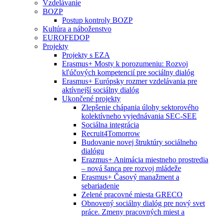
Vzdelávanie
BOZP
Postup kontroly BOZP
Kultúra a náboženstvo
EUROFEDOP
Projekty
Projekty s EZA
Erasmus+ Mosty k porozumeniu: Rozvoj
kľúčových kompetencií pre sociálny dialóg
Erasmus+ Európsky rozmer vzdelávania pre
aktívnejší sociálny dialóg
Ukončené projekty
Zlepšenie chápania úlohy sektorového
kolektívneho vyjednávania SEC-SEE
Sociálna integrácia
Recruit4Tomorrow
Budovanie novej štruktúry sociálneho
dialógu
Erazmus+ Animácia miestneho prostredia
– nová šanca pre rozvoj mládeže
Erasmus+ Časový manažment a
sebariadenie
Zelené pracovné miesta GRECO
Obnovený sociálny dialóg pre nový svet
práce. Zmeny pracovných miest a