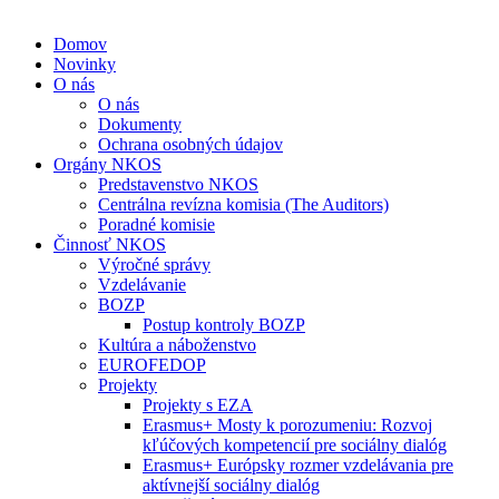
Domov
Novinky
O nás
O nás
Dokumenty
Ochrana osobných údajov
Orgány NKOS
Predstavenstvo NKOS
Centrálna revízna komisia (The Auditors)
Poradné komisie
Činnosť NKOS
Výročné správy
Vzdelávanie
BOZP
Postup kontroly BOZP
Kultúra a náboženstvo
EUROFEDOP
Projekty
Projekty s EZA
Erasmus+ Mosty k porozumeniu: Rozvoj
kľúčových kompetencií pre sociálny dialóg
Erasmus+ Európsky rozmer vzdelávania pre
aktívnejší sociálny dialóg