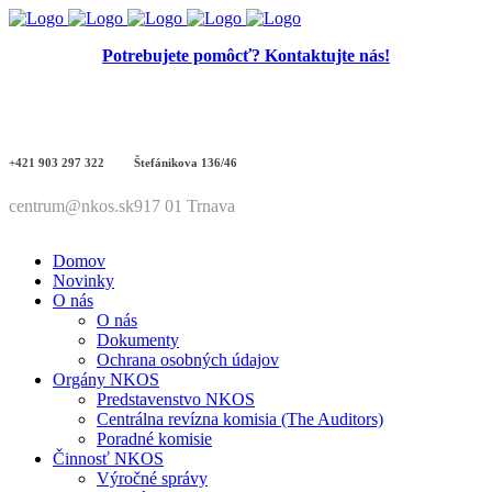
Potrebujete pomôcť? Kontaktujte nás!
+421 903 297 322
Štefánikova 136/46
centrum@nkos.sk
917 01 Trnava
Domov
Novinky
O nás
O nás
Dokumenty
Ochrana osobných údajov
Orgány NKOS
Predstavenstvo NKOS
Centrálna revízna komisia (The Auditors)
Poradné komisie
Činnosť NKOS
Výročné správy