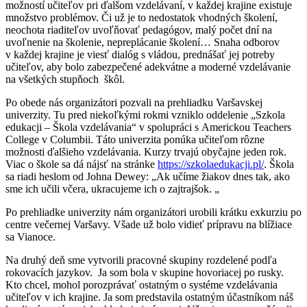
možností učiteľov pri ďalšom vzdelávaní, v každej krajine existuje
množstvo problémov. Či už je to nedostatok vhodných školení,
neochota riaditeľov uvoľňovať pedagógov, malý počet dní na
uvoľnenie na školenie, nepreplácanie školení… Snaha odborov
v každej krajine je viesť dialóg s vládou, prednášať jej potreby
učiteľov, aby bolo zabezpečené adekvátne a moderné vzdelávanie
na všetkých stupňoch škôl.
Po obede nás organizátori pozvali na prehliadku Varšavskej
univerzity. Tu pred niekoľkými rokmi vzniklo oddelenie „Szkola
edukacji – Škola vzdelávania“ v spolupráci s Americkou Teachers
College v Columbii. Táto univerzita ponúka učiteľom rôzne
možnosti ďalšieho vzdelávania. Kurzy trvajú obyčajne jeden rok.
Viac o škole sa dá nájsť na stránke
https://szkolaedukacji.pl/
. Škola
sa riadi heslom od Johna Dewey: „Ak učíme žiakov dnes tak, ako
sme ich učili včera, ukracujeme ich o zajtrajšok. „
Po prehliadke univerzity nám organizátori urobili krátku exkurziu po
centre večernej Varšavy. Všade už bolo vidieť prípravu na blížiace
sa Vianoce.
Na druhý deň sme vytvorili pracovné skupiny rozdelené podľa
rokovacích jazykov. Ja som bola v skupine hovoriacej po rusky.
Kto chcel, mohol porozprávať ostatným o systéme vzdelávania
učiteľov v ich krajine. Ja som predstavila ostatným účastníkom náš