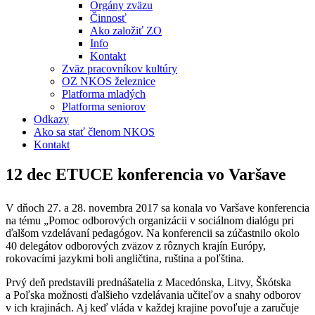
Orgány zväzu
Činnosť
Ako založiť ZO
Info
Kontakt
Zväz pracovníkov kultúry
OZ NKOS železnice
Platforma mladých
Platforma seniorov
Odkazy
Ako sa stať členom NKOS
Kontakt
12 dec
ETUCE konferencia vo Varšave
V dňoch 27. a 28. novembra 2017 sa konala vo Varšave konferencia
na tému „Pomoc odborových organizácii v sociálnom dialógu pri
ďalšom vzdelávaní pedagógov. Na konferencii sa zúčastnilo okolo
40 delegátov odborových zväzov z rôznych krajín Európy,
rokovacími jazykmi boli angličtina, ruština a poľština.
Prvý deň predstavili prednášatelia z Macedónska, Litvy, Škótska
a Poľska možnosti ďalšieho vzdelávania učiteľov a snahy odborov
v ich krajinách. Aj keď vláda v každej krajine povoľuje a zaručuje