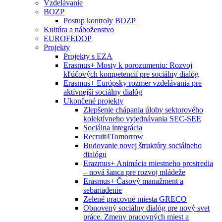
Vzdelávanie
BOZP
Postup kontroly BOZP
Kultúra a náboženstvo
EUROFEDOP
Projekty
Projekty s EZA
Erasmus+ Mosty k porozumeniu: Rozvoj
kľúčových kompetencií pre sociálny dialóg
Erasmus+ Európsky rozmer vzdelávania pre
aktívnejší sociálny dialóg
Ukončené projekty
Zlepšenie chápania úlohy sektorového
kolektívneho vyjednávania SEC-SEE
Sociálna integrácia
Recruit4Tomorrow
Budovanie novej štruktúry sociálneho
dialógu
Erazmus+ Animácia miestneho prostredia
– nová šanca pre rozvoj mládeže
Erasmus+ Časový manažment a
sebariadenie
Zelené pracovné miesta GRECO
Obnovený sociálny dialóg pre nový svet
práce. Zmeny pracovných miest a