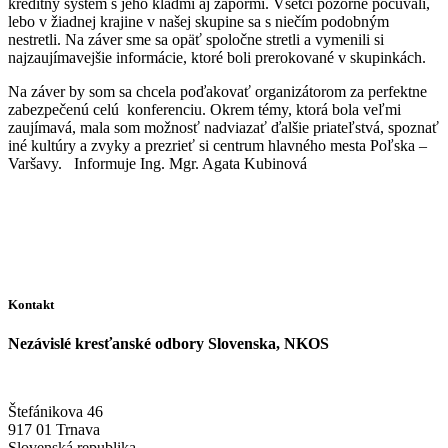
kreditný systém s jeho kladmi aj zápormi. Všetci pozorne počúvali,
lebo v žiadnej krajine v našej skupine sa s niečím podobným
nestretli. Na záver sme sa opäť spoločne stretli a vymenili si
najzaujímavejšie informácie, ktoré boli prerokované v skupinkách.
Na záver by som sa chcela poďakovať organizátorom za perfektne
zabezpečenú celú konferenciu. Okrem témy, ktorá bola veľmi
zaujímavá, mala som možnosť nadviazať ďalšie priateľstvá, spoznať
iné kultúry a zvyky a prezrieť si centrum hlavného mesta Poľska –
Varšavy. Informuje Ing. Mgr. Agata Kubinová
Kontakt
Nezávislé kresťanské odbory Slovenska, NKOS
Štefánikova 46
917 01 Trnava
Slovenská republika