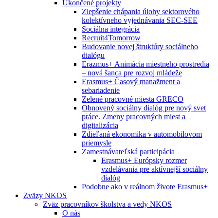
Ukončené projekty
Zlepšenie chápania úlohy sektorového
kolektívneho vyjednávania SEC-SEE
Sociálna integrácia
Recruit4Tomorrow
Budovanie novej štruktúry sociálneho
dialógu
Erazmus+ Animácia miestneho prostredia
– nová šanca pre rozvoj mládeže
Erasmus+ Časový manažment a
sebariadenie
Zelené pracovné miesta GRECO
Obnovený sociálny dialóg pre nový svet
práce. Zmeny pracovných miest a
digitalizácia
Zdieľaná ekonomika v automobilovom
priemysle
Zamestnávateľská participácia
Erasmus+ Európsky rozmer
vzdelávania pre aktívnejší sociálny
dialóg
Podobne ako v reálnom živote Erasmus+
Zväzy NKOS
Zväz pracovníkov školstva a vedy NKOS
O nás