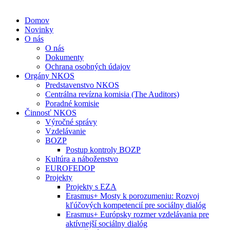
Domov
Novinky
O nás
O nás
Dokumenty
Ochrana osobných údajov
Orgány NKOS
Predstavenstvo NKOS
Centrálna revízna komisia (The Auditors)
Poradné komisie
Činnosť NKOS
Výročné správy
Vzdelávanie
BOZP
Postup kontroly BOZP
Kultúra a náboženstvo
EUROFEDOP
Projekty
Projekty s EZA
Erasmus+ Mosty k porozumeniu: Rozvoj
kľúčových kompetencií pre sociálny dialóg
Erasmus+ Európsky rozmer vzdelávania pre
aktívnejší sociálny dialóg