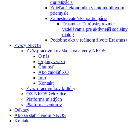
digitalizácia
Zdieľaná ekonomika v automobilovom
priemysle
Zamestnávateľská participácia
Erasmus+ Európsky rozmer
vzdelávania pre aktívnejší sociálny
dialóg
Podobne ako v reálnom živote Erasmus+
Zväzy NKOS
Zväz pracovníkov školstva a vedy NKOS
O nás
Orgány zväzu
Činnosť
Ako založiť ZO
Info
Kontakt
Zväz pracovníkov kultúry
OZ NKOS železnice
Platforma mladých
Platforma seniorov
Odkazy
Ako sa stať členom NKOS
Kontakt