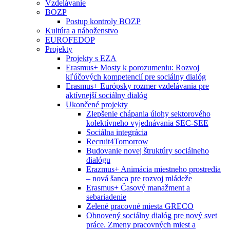
Vzdelávanie
BOZP
Postup kontroly BOZP
Kultúra a náboženstvo
EUROFEDOP
Projekty
Projekty s EZA
Erasmus+ Mosty k porozumeniu: Rozvoj
kľúčových kompetencií pre sociálny dialóg
Erasmus+ Európsky rozmer vzdelávania pre
aktívnejší sociálny dialóg
Ukončené projekty
Zlepšenie chápania úlohy sektorového
kolektívneho vyjednávania SEC-SEE
Sociálna integrácia
Recruit4Tomorrow
Budovanie novej štruktúry sociálneho
dialógu
Erazmus+ Animácia miestneho prostredia
– nová šanca pre rozvoj mládeže
Erasmus+ Časový manažment a
sebariadenie
Zelené pracovné miesta GRECO
Obnovený sociálny dialóg pre nový svet
práce. Zmeny pracovných miest a