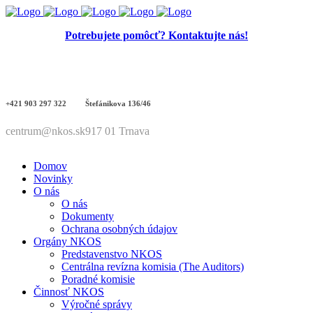
Potrebujete pomôcť? Kontaktujte nás!
+421 903 297 322
Štefánikova 136/46
centrum@nkos.sk
917 01 Trnava
Domov
Novinky
O nás
O nás
Dokumenty
Ochrana osobných údajov
Orgány NKOS
Predstavenstvo NKOS
Centrálna revízna komisia (The Auditors)
Poradné komisie
Činnosť NKOS
Výročné správy