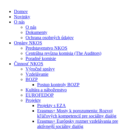
Domov
Novinky
O nás
O nás
Dokumenty
Ochrana osobných údajov
Orgány NKOS
Predstavenstvo NKOS
Centrálna revízna komisia (The Auditors)
Poradné komisie
Činnosť NKOS
Výročné správy
Vzdelávanie
BOZP
Postup kontroly BOZP
Kultúra a náboženstvo
EUROFEDOP
Projekty
Projekty s EZA
Erasmus+ Mosty k porozumeniu: Rozvoj
kľúčových kompetencií pre sociálny dialóg
Erasmus+ Európsky rozmer vzdelávania pre
aktívnejší sociálny dialóg