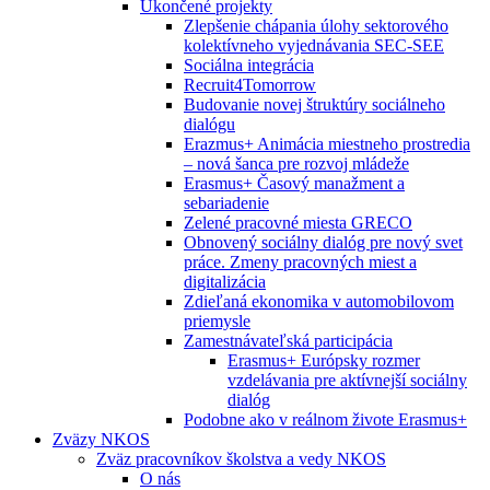
Ukončené projekty
Zlepšenie chápania úlohy sektorového
kolektívneho vyjednávania SEC-SEE
Sociálna integrácia
Recruit4Tomorrow
Budovanie novej štruktúry sociálneho
dialógu
Erazmus+ Animácia miestneho prostredia
– nová šanca pre rozvoj mládeže
Erasmus+ Časový manažment a
sebariadenie
Zelené pracovné miesta GRECO
Obnovený sociálny dialóg pre nový svet
práce. Zmeny pracovných miest a
digitalizácia
Zdieľaná ekonomika v automobilovom
priemysle
Zamestnávateľská participácia
Erasmus+ Európsky rozmer
vzdelávania pre aktívnejší sociálny
dialóg
Podobne ako v reálnom živote Erasmus+
Zväzy NKOS
Zväz pracovníkov školstva a vedy NKOS
O nás