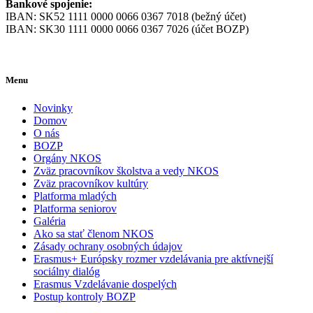
Bankové spojenie:
IBAN: SK52 1111 0000 0066 0367 7018 (bežný účet)
IBAN: SK30 1111 0000 0066 0367 7026 (účet BOZP)
Menu
Novinky
Domov
O nás
BOZP
Orgány NKOS
Zväz pracovníkov školstva a vedy NKOS
Zväz pracovníkov kultúry
Platforma mladých
Platforma seniorov
Galéria
Ako sa stať členom NKOS
Zásady ochrany osobných údajov
Erasmus+ Európsky rozmer vzdelávania pre aktívnejší
sociálny dialóg
Erasmus Vzdelávanie dospelých
Postup kontroly BOZP