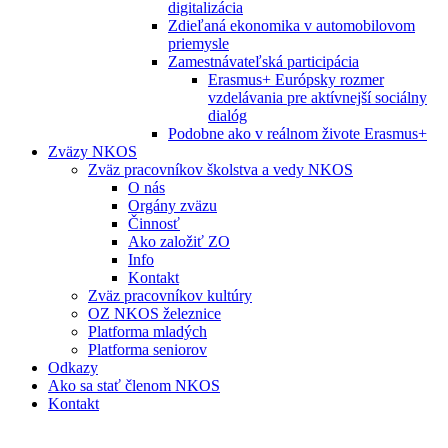
digitalizácia
Zdieľaná ekonomika v automobilovom
priemysle
Zamestnávateľská participácia
Erasmus+ Európsky rozmer
vzdelávania pre aktívnejší sociálny
dialóg
Podobne ako v reálnom živote Erasmus+
Zväzy NKOS
Zväz pracovníkov školstva a vedy NKOS
O nás
Orgány zväzu
Činnosť
Ako založiť ZO
Info
Kontakt
Zväz pracovníkov kultúry
OZ NKOS železnice
Platforma mladých
Platforma seniorov
Odkazy
Ako sa stať členom NKOS
Kontakt