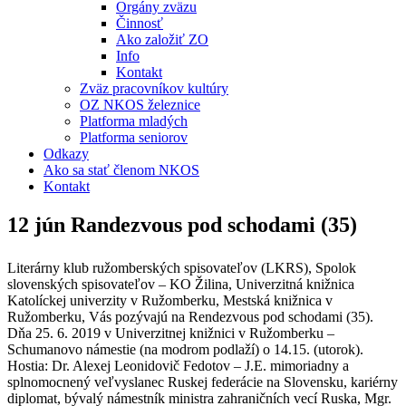
Orgány zväzu
Činnosť
Ako založiť ZO
Info
Kontakt
Zväz pracovníkov kultúry
OZ NKOS železnice
Platforma mladých
Platforma seniorov
Odkazy
Ako sa stať členom NKOS
Kontakt
12 jún
Randezvous pod schodami (35)
Literárny klub ružomberských spisovateľov (LKRS), Spolok
slovenských spisovateľov – KO Žilina, Univerzitná knižnica
Katolíckej univerzity v Ružomberku, Mestská knižnica v
Ružomberku, Vás pozývajú na Rendezvous pod schodami (35).
Dňa 25. 6. 2019 v Univerzitnej knižnici v Ružomberku –
Schumanovo námestie (na modrom podlaží) o 14.15. (utorok).
Hostia: Dr. Alexej Leonidovič Fedotov – J.E. mimoriadny a
splnomocnený veľvyslanec Ruskej federácie na Slovensku, kariérny
diplomat, bývalý námestník ministra zahraničních vecí Ruska, Mgr.