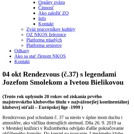
Orgány zväzu
Činnosť
Ako založiť ZO
Info
Kontakt
Zväz pracovníkov kultúry
OZ NKOS železnice
Platforma mladých
Platforma seniorov
Odkazy
Ako sa stať členom NKOS
Kontakt
04 okt
Rendezvous (č.37) s legendami
Jozefom Smolekom a Ivetou Bielikovou
(Tento rok uplynulo 20 rokov od získania prvého
majstrovského klubového titulu
v najváženejšej kontinentálnej
klubovej súťaži – Európskej lige -1999 )
Rendezvous pod schodami č. 37 sa nieslo v úplne inom duchu i
atmosfére, ako väčšina doterajších stretnutí. Dňa 26. 9. 2019 sa
v Mestskej knižnici v Ružomberku odvíjalo ďalšie pokračovanie
obľúbeného formátu. Do kresiel na pozvanie Literárneho klubu