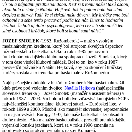
víziou a nápadmi predbiehal dobu. Keď si k tomu našiel takú osobu,
akou bola a stále je Natália Hejková, tak to potom bola tak silná
dvojica múdrych ľudí, že si získali našu dôveru. My hráčky sme boli
ochotné na sebe tvrdo pracovať podľa ich nôt. Dnes to hodnotím
tiež tak, že boli aj dobrí psychológovia, lebo cez ich sito prešli len
silné osobnosti hráčok, ktoré boli schopní sami nájsť.“
JOZEF SMOLEK
(1953, Ružomberok) – muž s vysokým
medzinárodným kreditom, ktorý bol strojcom skvelých úspechov
ružomberského basketbalu. Okolo roku 1985 prehovorili
funkcionári vtedajšieho klubu na spoluprácu Jozefa Smoleka, ktorý
v tom čase viedol klubovú mládež. Bol to on, kto v roku 1987
presvedčil právničku Natáliu Hejkovú, aby po skončení hráčskej
kariéry zostala ako trénerka pri basketbale v Ružomberku.
Najúspešnejšie obdobie v histórii ružomberského basketbalu zažil
klub práve pod vedením dvojice
Natália Hejková
(najúspešnejšia
slovenská trénerka ) – Jozef Smolek (manažér a asistent trénera) v
rokoch 1987 – 2003. Vrcholom boli dve víťazstvá tamojšieho SCP v
najváženejšej kontinentálnej klubovej súťaži – Európskej lige, v
rokoch 1999 a 2000. Pôsobil ako manažér slovenskej reprezentácie
na majstrovstvách Európy 1997, kde naše basketbalistky obsadili
druhé miesto. Ako manažér basketbalistiek presadil pre niekdajšiu
vojenskú konskú jazdiareň, ktorá sa v roku 1996 zmenila na
športovisko so širokým využitím, názov Koniareň.