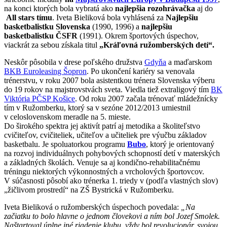
na konci ktorých bola vybratá ako
najlepšia rozohrávačka
aj do
All stars tímu
. Iveta Bieliková bola vyhlásená za
Najlepšiu
basketbalistku Slovenska
(1990, 1996) a
najlepšiu
basketbalistku ČSFR
(1991). Okrem športových úspechov,
viackrát za sebou získala titul
„Kráľovná ružomberských detí“.
Neskôr pôsobila v drese poľského družstva
Gdyňa
a maďarskom
BKB Euroleasing Šopron
. Po ukončení kariéry sa venovala
trénerstvu, v roku 2007 bola asistentkou trénera Slovenska výberu
do 19 rokov na majstrovstvách sveta. Viedla tiež extraligový tím
BK
Viktória PČSP Košice
. Od roku 2007 začala trénovať mládežnícky
tím v Ružomberku, ktorý sa v sezóne 2012/2013 umiestnil
v celoslovenskom meradle na 5. mieste.
Do širokého spektra jej aktivít patrí aj metodika a školiteľstvo
cvičiteľov, cvičiteliek, učiteľov a učiteliek pre výučbu základov
basketbalu. Je spoluatorkou programu
Bubo
, ktorý je orientovaný
na rozvoj individuálnych pohybových schopností detí v materských
a základných školách. Venuje sa aj kondično-rehabilitačnému
tréningu niektorých výkonnostných a vrcholových športovcov.
V súčasnosti pôsobí ako trénerka 1. triedy v (podľa vlastných slov)
„žičlivom prostredí“ na ZŠ Bystrická v Ružomberku.
Iveta Bieliková o ružomberských úspechoch povedala:
„Na
začiatku to bolo hlavne o jednom človekovi a ním bol Jozef Smolek.
Naštartoval úplne iné riadenie klubu, vždy bol revolucionár, svojou