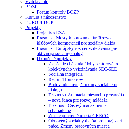
Vzdelávanie
BOZP
Postup kontroly BOZP
Kultúra a náboženstvo
EUROFEDOP
Projekty
Projekty s EZA
Erasmus+ Mosty k porozumeniu: Rozvoj
kľúčových kompetencií pre sociálny dialóg
Erasmus+ Európsky rozmer vzdelávania pre
aktívnejší sociálny dialóg
Ukončené projekty
Zlepšenie chápania úlohy sektorového
kolektívneho vyjednávania SEC-SEE
Sociálna integrácia
Recruit4Tomorrow
Budovanie novej štruktúry sociálneho
dialógu
Erazmus+ Animácia miestneho prostredia
– nová šanca pre rozvoj mládeže
Erasmus+ Časový manažment a
sebariadenie
Zelené pracovné miesta GRECO
Obnovený sociálny dialóg pre nový svet
práce. Zmeny pracovných miest a