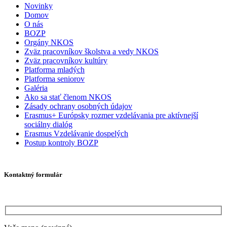
Novinky
Domov
O nás
BOZP
Orgány NKOS
Zväz pracovníkov školstva a vedy NKOS
Zväz pracovníkov kultúry
Platforma mladých
Platforma seniorov
Galéria
Ako sa stať členom NKOS
Zásady ochrany osobných údajov
Erasmus+ Európsky rozmer vzdelávania pre aktívnejší
sociálny dialóg
Erasmus Vzdelávanie dospelých
Postup kontroly BOZP
Kontaktný formulár