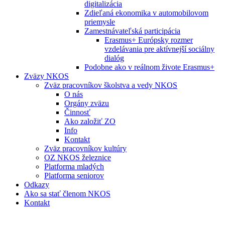
digitalizácia
Zdieľaná ekonomika v automobilovom
priemysle
Zamestnávateľská participácia
Erasmus+ Európsky rozmer
vzdelávania pre aktívnejší sociálny
dialóg
Podobne ako v reálnom živote Erasmus+
Zväzy NKOS
Zväz pracovníkov školstva a vedy NKOS
O nás
Orgány zväzu
Činnosť
Ako založiť ZO
Info
Kontakt
Zväz pracovníkov kultúry
OZ NKOS železnice
Platforma mladých
Platforma seniorov
Odkazy
Ako sa stať členom NKOS
Kontakt