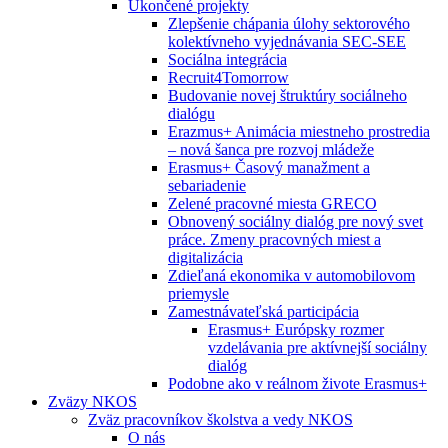
Ukončené projekty
Zlepšenie chápania úlohy sektorového
kolektívneho vyjednávania SEC-SEE
Sociálna integrácia
Recruit4Tomorrow
Budovanie novej štruktúry sociálneho
dialógu
Erazmus+ Animácia miestneho prostredia
– nová šanca pre rozvoj mládeže
Erasmus+ Časový manažment a
sebariadenie
Zelené pracovné miesta GRECO
Obnovený sociálny dialóg pre nový svet
práce. Zmeny pracovných miest a
digitalizácia
Zdieľaná ekonomika v automobilovom
priemysle
Zamestnávateľská participácia
Erasmus+ Európsky rozmer
vzdelávania pre aktívnejší sociálny
dialóg
Podobne ako v reálnom živote Erasmus+
Zväzy NKOS
Zväz pracovníkov školstva a vedy NKOS
O nás