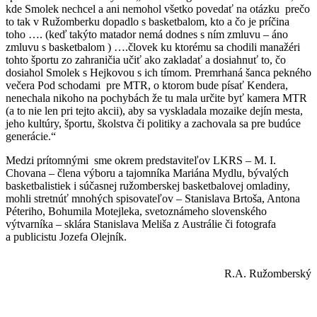
kde Smolek nechcel a ani nemohol všetko povedať na otázku prečo
to tak v Ružomberku dopadlo s basketbalom, kto a čo je príčina
toho …. (keď takýto matador nemá dodnes s ním zmluvu – áno
zmluvu s basketbalom ) ….človek ku ktorému sa chodili manažéri
tohto športu zo zahraničia učiť ako zakladať a dosiahnuť to, čo
dosiahol Smolek s Hejkovou s ich tímom. Premrhaná šanca pekného
večera Pod schodami pre MTR, o ktorom bude písať Kendera,
nenechala nikoho na pochybách že tu mala určite byť kamera MTR
(a to nie len pri tejto akcii), aby sa vyskladala mozaike dejín mesta,
jeho kultúry, športu, školstva či politiky a zachovala sa pre budúce
generácie.“
Medzi prítomnými sme okrem predstaviteľov LKRS – M. I.
Chovana – člena výboru a tajomníka Mariána Mydlu, bývalých
basketbalistiek i súčasnej ružomberskej basketbalovej omladiny,
mohli stretnúť mnohých spisovateľov – Stanislava Brtoša, Antona
Péteriho, Bohumila Motejleka, svetoznámeho slovenského
výtvarníka – sklára Stanislava Meliša z Austrálie či fotografa
a publicistu Jozefa Olejník.
R.A. Ružomberský