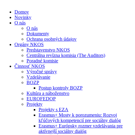
Domov
Novinky
O nás
O nás
Dokumenty
Ochrana osobných údajov
Orgány NKOS
Predstavenstvo NKOS
Centrálna revízna komisia (The Auditors)
Poradné komisie
Činnosť NKOS
Výročné správy
Vzdelávanie
BOZP
Postup kontroly BOZP
Kultúra a náboženstvo
EUROFEDOP
Projekty
Projekty s EZA
Erasmus+ Mosty k porozumeniu: Rozvoj
kľúčových kompetencií pre sociálny dialóg
Erasmus+ Európsky rozmer vzdelávania pre
aktívnejší sociálny dialóg