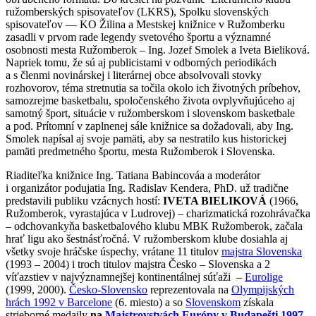
ružomberských spisovateľov (LKRS), Spolku slovenských
spisovateľov — KO Žilina a Mestskej knižnice v Ružomberku
zasadli v prvom rade legendy svetového športu a významné
osobnosti mesta Ružomberok – Ing. Jozef Smolek a Iveta Bieliková.
Napriek tomu, že sú aj publicistami v odborných periodikách
a s členmi novinárskej i literárnej obce absolvovali stovky
rozhovorov, téma stretnutia sa točila okolo ich životných príbehov,
samozrejme basketbalu, spoločenského života ovplyvňujúceho aj
samotný šport, situácie v ružomberskom i slovenskom basketbale
a pod. Prítomní v zaplnenej sále knižnice sa dožadovali, aby Ing.
Smolek napísal aj svoje pamäti, aby sa nestratilo kus historickej
pamäti predmetného športu, mesta Ružomberok i Slovenska.
Riaditeľka knižnice Ing. Tatiana Babincováa a moderátor
i organizátor podujatia Ing. Radislav Kendera, PhD. už tradične
predstavili publiku vzácnych hostí:
IVETA BIELIKOVÁ
(1966,
Ružomberok, vyrastajúca v Ludrovej) – charizmatická rozohrávačka
– odchovankyňa basketbalového klubu MBK Ružomberok, začala
hrať ligu ako šestnásťročná. V ružomberskom klube dosiahla aj
všetky svoje hráčske úspechy, vrátane 11 titulov
majstra Slovenska
(1993 – 2004) i troch titulov majstra Česko – Slovenska a 2
víťazstiev v najvýznamnejšej kontinentálnej súťaži –
Eurolige
(1999, 2000).
Česko-Slovensko
reprezentovala na
Olympijských
hrách 1992 v Barcelone
(6. miesto) a so
Slovenskom
získala
strieborné medaily
na
Majstrovstvách Európy v Budapešti 1997
,