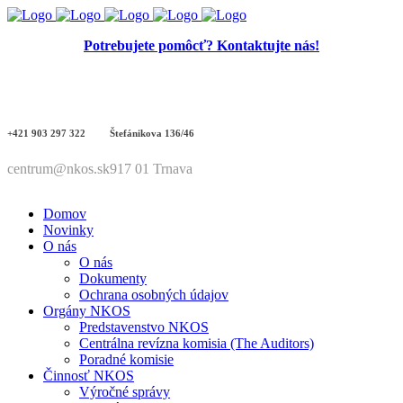
Potrebujete pomôcť? Kontaktujte nás!
+421 903 297 322
Štefánikova 136/46
centrum@nkos.sk
917 01 Trnava
Domov
Novinky
O nás
O nás
Dokumenty
Ochrana osobných údajov
Orgány NKOS
Predstavenstvo NKOS
Centrálna revízna komisia (The Auditors)
Poradné komisie
Činnosť NKOS
Výročné správy