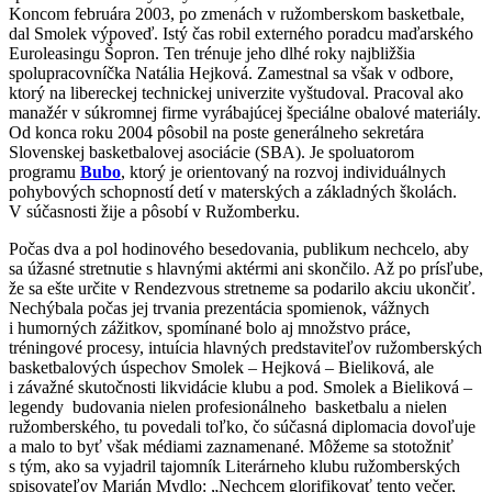
Koncom februára 2003, po zmenách v ružomberskom basketbale,
dal Smolek výpoveď. Istý čas robil externého poradcu maďarského
Euroleasingu Šopron. Ten trénuje jeho dlhé roky najbližšia
spolupracovníčka Natália Hejková. Zamestnal sa však v odbore,
ktorý na libereckej technickej univerzite vyštudoval. Pracoval ako
manažér v súkromnej firme vyrábajúcej špeciálne obalové materiály.
Od konca roku 2004 pôsobil na poste generálneho sekretára
Slovenskej basketbalovej asociácie (SBA). Je spoluatorom
programu
Bubo
, ktorý je orientovaný na rozvoj individuálnych
pohybových schopností detí v materských a základných školách.
V súčasnosti žije a pôsobí v Ružomberku.
Počas dva a pol hodinového besedovania, publikum nechcelo, aby
sa úžasné stretnutie s hlavnými aktérmi ani skončilo. Až po prísľube,
že sa ešte určite v Rendezvous stretneme sa podarilo akciu ukončiť.
Nechýbala počas jej trvania prezentácia spomienok, vážnych
i humorných zážitkov, spomínané bolo aj množstvo práce,
tréningové procesy, intuícia hlavných predstaviteľov ružomberských
basketbalových úspechov Smolek – Hejková – Bieliková, ale
i závažné skutočnosti likvidácie klubu a pod. Smolek a Bieliková –
legendy budovania nielen profesionálneho basketbalu a nielen
ružomberského, tu povedali toľko, čo súčasná diplomacia dovoľuje
a malo to byť však médiami zaznamenané. Môžeme sa stotožniť
s tým, ako sa vyjadril tajomník Literárneho klubu ružomberských
spisovateľov Marián Mydlo: „Nechcem glorifikovať tento večer,