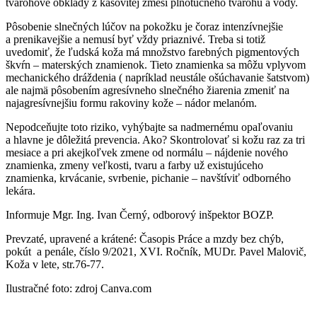
tvarohové obklady z kašovitej zmesi plnotučného tvarohu a vody.
Pôsobenie slnečných lúčov na pokožku je čoraz intenzívnejšie
a prenikavejšie a nemusí byť vždy priaznivé. Treba si totiž
uvedomiť, že ľudská koža má množstvo farebných pigmentových
škvŕn – materských znamienok. Tieto znamienka sa môžu vplyvom
mechanického dráždenia ( napríklad neustále ošúchavanie šatstvom)
ale najmä pôsobením agresívneho slnečného žiarenia zmeniť na
najagresívnejšiu formu rakoviny kože – nádor melanóm.
Nepodceňujte toto riziko, vyhýbajte sa nadmernému opaľovaniu
a hlavne je dôležitá prevencia. Ako? Skontrolovať si kožu raz za tri
mesiace a pri akejkoľvek zmene od normálu – nájdenie nového
znamienka, zmeny veľkosti, tvaru a farby už existujúceho
znamienka, krvácanie, svrbenie, pichanie – navštíviť odborného
lekára.
Informuje Mgr. Ing. Ivan Černý, odborový inšpektor BOZP.
Prevzaté, upravené a krátené: Časopis Práce a mzdy bez chýb,
pokút a penále, číslo 9/2021, XVI. Ročník, MUDr. Pavel Malovič,
Koža v lete, str.76-77.
Ilustračné foto: zdroj Canva.com