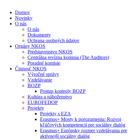
Domov
Novinky
O nás
O nás
Dokumenty
Ochrana osobných údajov
Orgány NKOS
Predstavenstvo NKOS
Centrálna revízna komisia (The Auditors)
Poradné komisie
Činnosť NKOS
Výročné správy
Vzdelávanie
BOZP
Postup kontroly BOZP
Kultúra a náboženstvo
EUROFEDOP
Projekty
Projekty s EZA
Erasmus+ Mosty k porozumeniu: Rozvoj
kľúčových kompetencií pre sociálny dialóg
Erasmus+ Európsky rozmer vzdelávania pre
aktívnejší sociálny dialóg