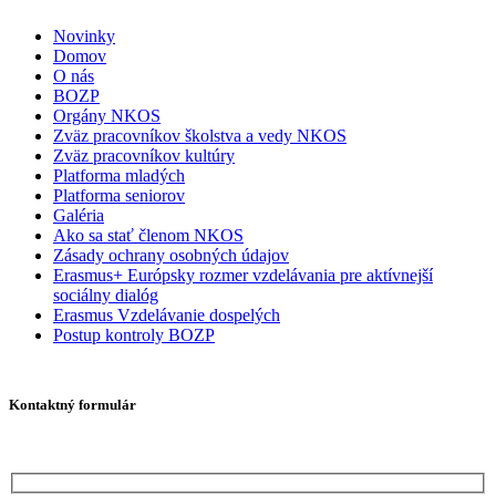
Novinky
Domov
O nás
BOZP
Orgány NKOS
Zväz pracovníkov školstva a vedy NKOS
Zväz pracovníkov kultúry
Platforma mladých
Platforma seniorov
Galéria
Ako sa stať členom NKOS
Zásady ochrany osobných údajov
Erasmus+ Európsky rozmer vzdelávania pre aktívnejší
sociálny dialóg
Erasmus Vzdelávanie dospelých
Postup kontroly BOZP
Kontaktný formulár