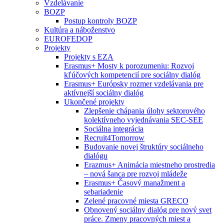
Vzdelávanie
BOZP
Postup kontroly BOZP
Kultúra a náboženstvo
EUROFEDOP
Projekty
Projekty s EZA
Erasmus+ Mosty k porozumeniu: Rozvoj
kľúčových kompetencií pre sociálny dialóg
Erasmus+ Európsky rozmer vzdelávania pre
aktívnejší sociálny dialóg
Ukončené projekty
Zlepšenie chápania úlohy sektorového
kolektívneho vyjednávania SEC-SEE
Sociálna integrácia
Recruit4Tomorrow
Budovanie novej štruktúry sociálneho
dialógu
Erazmus+ Animácia miestneho prostredia
– nová šanca pre rozvoj mládeže
Erasmus+ Časový manažment a
sebariadenie
Zelené pracovné miesta GRECO
Obnovený sociálny dialóg pre nový svet
práce. Zmeny pracovných miest a