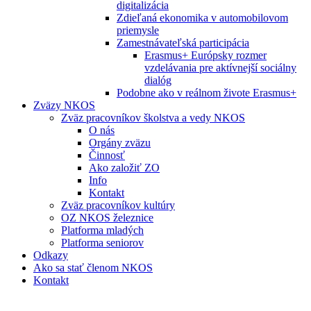
digitalizácia
Zdieľaná ekonomika v automobilovom
priemysle
Zamestnávateľská participácia
Erasmus+ Európsky rozmer
vzdelávania pre aktívnejší sociálny
dialóg
Podobne ako v reálnom živote Erasmus+
Zväzy NKOS
Zväz pracovníkov školstva a vedy NKOS
O nás
Orgány zväzu
Činnosť
Ako založiť ZO
Info
Kontakt
Zväz pracovníkov kultúry
OZ NKOS železnice
Platforma mladých
Platforma seniorov
Odkazy
Ako sa stať členom NKOS
Kontakt