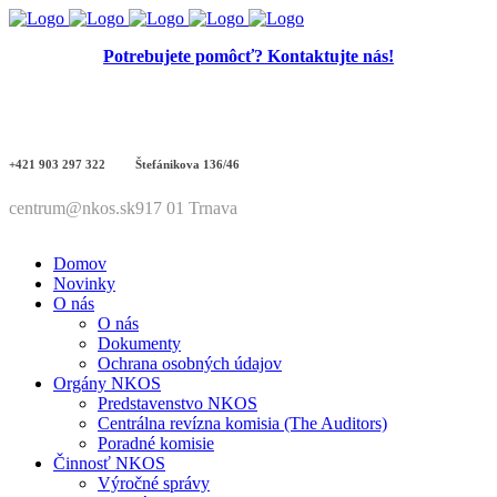
Potrebujete pomôcť? Kontaktujte nás!
+421 903 297 322
Štefánikova 136/46
centrum@nkos.sk
917 01 Trnava
Domov
Novinky
O nás
O nás
Dokumenty
Ochrana osobných údajov
Orgány NKOS
Predstavenstvo NKOS
Centrálna revízna komisia (The Auditors)
Poradné komisie
Činnosť NKOS
Výročné správy