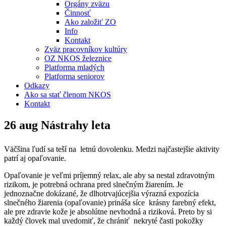
Orgány zväzu
Činnosť
Ako založiť ZO
Info
Kontakt
Zväz pracovníkov kultúry
OZ NKOS železnice
Platforma mladých
Platforma seniorov
Odkazy
Ako sa stať členom NKOS
Kontakt
26 aug
Nástrahy leta
Väčšina ľudí sa teší na letnú dovolenku. Medzi najčastejšie aktivity
patrí aj opaľovanie.
Opaľovanie je veľmi príjemný relax, ale aby sa nestal zdravotným
rizikom, je potrebná ochrana pred slnečným žiarením. Je
jednoznačne dokázané, že dlhotrvajúcejšia výrazná expozícia
slnečného žiarenia (opaľovanie) prináša síce krásny farebný efekt,
ale pre zdravie kože je absolútne nevhodná a riziková. Preto by si
každý človek mal uvedomiť, že chrániť nekryté časti pokožky