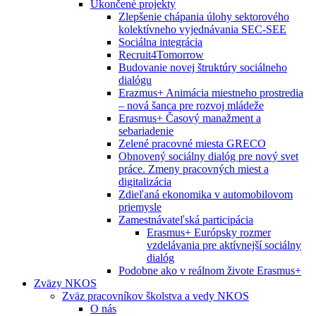
Ukončené projekty
Zlepšenie chápania úlohy sektorového
kolektívneho vyjednávania SEC-SEE
Sociálna integrácia
Recruit4Tomorrow
Budovanie novej štruktúry sociálneho
dialógu
Erazmus+ Animácia miestneho prostredia
– nová šanca pre rozvoj mládeže
Erasmus+ Časový manažment a
sebariadenie
Zelené pracovné miesta GRECO
Obnovený sociálny dialóg pre nový svet
práce. Zmeny pracovných miest a
digitalizácia
Zdieľaná ekonomika v automobilovom
priemysle
Zamestnávateľská participácia
Erasmus+ Európsky rozmer
vzdelávania pre aktívnejší sociálny
dialóg
Podobne ako v reálnom živote Erasmus+
Zväzy NKOS
Zväz pracovníkov školstva a vedy NKOS
O nás