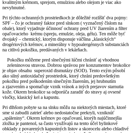
kvalitným krémom, sprejom, emulziou alebo olejom je viac ako
nevyhnutné.
Pri týchto ochranných prostriedkoch je dôležité rozlíšiť dva pojmy:
SPF – čo je ochranný faktor pred slnkom ( vyznačený číslom na
obale), ktorý vyjadruje účinnosť ochrany pred UV žiarením a filter
opaľovacieho krému (spreju, emulzie, oleja, gélu). Ten môže byť
dvojaký – chemický, ktorým disponuje väčšina „klasických“
drogériových krémov, a minerálny v hypoalergénnych substanciách
na citlivú pokožku, predávaných v lekárňach.
Pokožku môžeme pred slnečnými lúčmi chrániť aj vhodnou
zeleninovou stravou. Dobrou správou pre konzumentov brokolice
je objav obsahu superoxid dismutázy (SOD). Tento exým pôsobí
ako silný antioxidačný prostriedok, ktorý chráni predovšetkým
pokožku pred poškodením slnečným žiarením, jej hrubnutím
a zjazvením a spomaľuje vznik vrások a iných prejavov starnutia
kože. Okrem brokolice sa odporúča zaradiť do stravy aj ovsené
vločky, klasický kel a kapustu.
Pri dlhšom pobyte sa na slnku môžu na niektorých miestach, ktoré
sme si zabudli zatrieť alebo nedostatočne prekryli, vzniknúť
„spáleniny“. Okrem krémov po opaľovaní, ktorýh najúčinnejšia
zložka je pantenol, sa často využívajú na tento účel bylinkové
obklady z povarených kapustných listov a skorocelu alebo chladivé