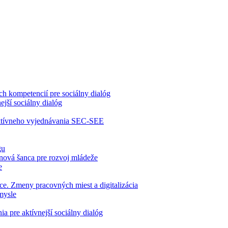
 kompetencií pre sociálny dialóg
jší sociálny dialóg
ektívneho vyjednávania SEC-SEE
gu
nová šanca pre rozvoj mládeže
e
ce. Zmeny pracovných miest a digitalizácia
mysle
 pre aktívnejší sociálny dialóg