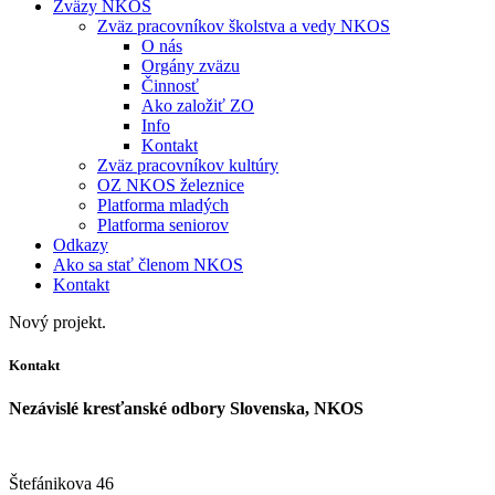
Zväzy NKOS
Zväz pracovníkov školstva a vedy NKOS
O nás
Orgány zväzu
Činnosť
Ako založiť ZO
Info
Kontakt
Zväz pracovníkov kultúry
OZ NKOS železnice
Platforma mladých
Platforma seniorov
Odkazy
Ako sa stať členom NKOS
Kontakt
Nový projekt.
Kontakt
Nezávislé kresťanské odbory Slovenska, NKOS
Štefánikova 46