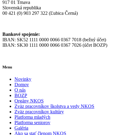
917 01 Trnava
Slovenská republika
00 421 (0) 903 297 322 (Ľubica Černá)
Bankové spojenie:
IBAN: SK52 1111 0000 0066 0367 7018 (bežný účet)
IBAN: SK30 1111 0000 0066 0367 7026 (účet BOZP)
Menu
Novinky
Domov
O nás
BOZP
Orgány NKOS
Zväz pracovníkov školstva a vedy NKOS
Zväz pracovníkov kultúry
Platforma mladých
Platforma seniorov
Galéria
Ako sa stať členom NKOS