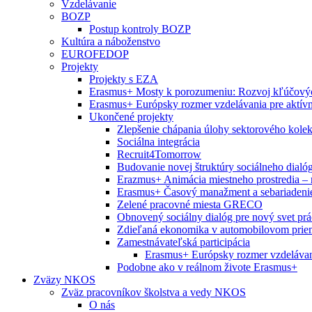
Vzdelávanie
BOZP
Postup kontroly BOZP
Kultúra a náboženstvo
EUROFEDOP
Projekty
Projekty s EZA
Erasmus+ Mosty k porozumeniu: Rozvoj kľúčových
Erasmus+ Európsky rozmer vzdelávania pre aktívne
Ukončené projekty
Zlepšenie chápania úlohy sektorového kol
Sociálna integrácia
Recruit4Tomorrow
Budovanie novej štruktúry sociálneho dialó
Erazmus+ Animácia miestneho prostredia – 
Erasmus+ Časový manažment a sebariadeni
Zelené pracovné miesta GRECO
Obnovený sociálny dialóg pre nový svet prá
Zdieľaná ekonomika v automobilovom prie
Zamestnávateľská participácia
Erasmus+ Európsky rozmer vzdelávania
Podobne ako v reálnom živote Erasmus+
Zväzy NKOS
Zväz pracovníkov školstva a vedy NKOS
O nás