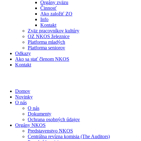
Orgány zväzu
Činnosť
Ako založiť ZO
Info
Kontakt
Zväz pracovníkov kultúry
OZ NKOS železnice
Platforma mladých
Platforma seniorov
Odkazy
Ako sa stať členom NKOS
Kontakt
Domov
Novinky
O nás
O nás
Dokumenty
Ochrana osobných údajov
Orgány NKOS
Predstavenstvo NKOS
Centrálna revízna komisia (The Auditors)