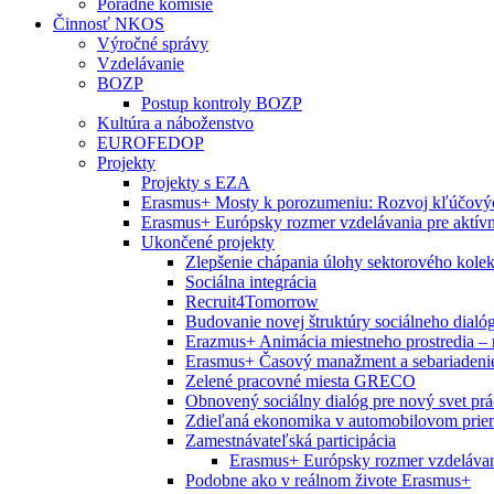
Poradné komisie
Činnosť NKOS
Výročné správy
Vzdelávanie
BOZP
Postup kontroly BOZP
Kultúra a náboženstvo
EUROFEDOP
Projekty
Projekty s EZA
Erasmus+ Mosty k porozumeniu: Rozvoj kľúčových
Erasmus+ Európsky rozmer vzdelávania pre aktívne
Ukončené projekty
Zlepšenie chápania úlohy sektorového kol
Sociálna integrácia
Recruit4Tomorrow
Budovanie novej štruktúry sociálneho dialó
Erazmus+ Animácia miestneho prostredia – 
Erasmus+ Časový manažment a sebariadeni
Zelené pracovné miesta GRECO
Obnovený sociálny dialóg pre nový svet prá
Zdieľaná ekonomika v automobilovom prie
Zamestnávateľská participácia
Erasmus+ Európsky rozmer vzdelávania
Podobne ako v reálnom živote Erasmus+