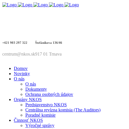
+421 903 297 322
Štefánikova 136/46
centrum@nkos.sk
917 01 Trnava
Domov
Novinky
O nás
O nás
Dokumenty
Ochrana osobných údajov
Orgány NKOS
Predstavenstvo NKOS
Centrálna revízna komisia (The Auditors)
Poradné komisie
Činnosť NKOS
Výročné správy