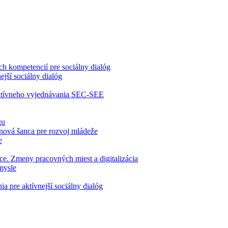
 kompetencií pre sociálny dialóg
jší sociálny dialóg
ektívneho vyjednávania SEC-SEE
gu
nová šanca pre rozvoj mládeže
e
ce. Zmeny pracovných miest a digitalizácia
mysle
 pre aktívnejší sociálny dialóg