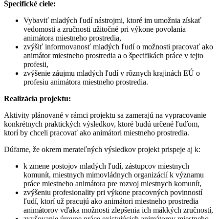
Špecifické ciele:
Vybaviť mladých ľudí nástrojmi, ktoré im umožnia získať
vedomosti a zručnosti užitočné pri výkone povolania
animátora miestneho prostredia,
zvýšiť informovanosť mladých ľudí o možnosti pracovať ako
animátor miestneho prostredia a o špecifikách práce v tejto
profesii,
zvýšenie záujmu mladých ľudí v rôznych krajinách EÚ o
profesiu animátora miestneho prostredia.
Realizácia projektu:
Aktivity plánované v rámci projektu sa zamerajú na vypracovanie
konkrétnych praktických výsledkov, ktoré budú určené ľuďom,
ktorí by chceli pracovať ako animátori miestneho prostredia.
Dúfame, že okrem merateľných výsledkov projekt prispeje aj k:
k zmene postojov mladých ľudí, zástupcov miestnych
komunít, miestnych mimovládnych organizácií k významu
práce miestneho animátora pre rozvoj miestnych komunít,
zvýšeniu profesionality pri výkone pracovných povinností
ľudí, ktorí už pracujú ako animátori miestneho prostredia
animátorov vďaka možnosti zlepšenia ich mäkkých zručností,
zvyšovanie úrovne práce existujúcich animátorov miestneho