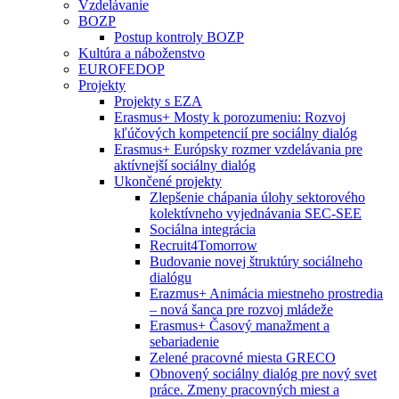
Vzdelávanie
BOZP
Postup kontroly BOZP
Kultúra a náboženstvo
EUROFEDOP
Projekty
Projekty s EZA
Erasmus+ Mosty k porozumeniu: Rozvoj
kľúčových kompetencií pre sociálny dialóg
Erasmus+ Európsky rozmer vzdelávania pre
aktívnejší sociálny dialóg
Ukončené projekty
Zlepšenie chápania úlohy sektorového
kolektívneho vyjednávania SEC-SEE
Sociálna integrácia
Recruit4Tomorrow
Budovanie novej štruktúry sociálneho
dialógu
Erazmus+ Animácia miestneho prostredia
– nová šanca pre rozvoj mládeže
Erasmus+ Časový manažment a
sebariadenie
Zelené pracovné miesta GRECO
Obnovený sociálny dialóg pre nový svet
práce. Zmeny pracovných miest a