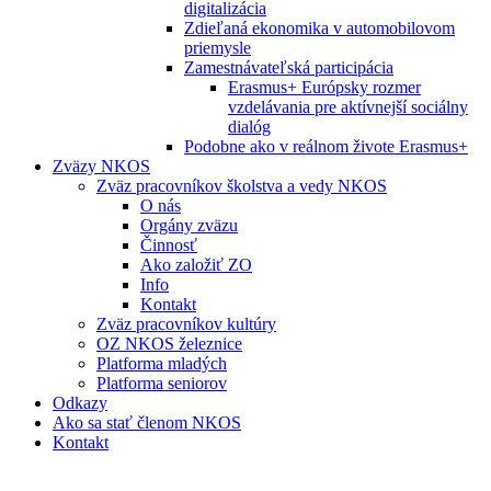
digitalizácia
Zdieľaná ekonomika v automobilovom
priemysle
Zamestnávateľská participácia
Erasmus+ Európsky rozmer
vzdelávania pre aktívnejší sociálny
dialóg
Podobne ako v reálnom živote Erasmus+
Zväzy NKOS
Zväz pracovníkov školstva a vedy NKOS
O nás
Orgány zväzu
Činnosť
Ako založiť ZO
Info
Kontakt
Zväz pracovníkov kultúry
OZ NKOS železnice
Platforma mladých
Platforma seniorov
Odkazy
Ako sa stať členom NKOS
Kontakt