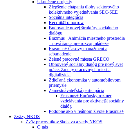
Ukončené projekty
Zlepšenie chápania úlohy sektorového
kolektívneho vyjednávania SEC-SEE
Sociálna integrácia
Recruit4Tomorrow
Budovanie novej štruktúry sociálneho
dialógu
Erazmus+ Animácia miestneho prostredia
– nová šanca pre rozvoj mládeže
Erasmus+ Časový manažment a
sebariadenie
Zelené pracovné miesta GRECO
Obnovený sociálny dialóg pre nový svet
práce. Zmeny pracovných miest a
digitalizácia
Zdieľaná ekonomika v automobilovom
priemysle
Zamestnávateľská participácia
Erasmus+ Európsky rozmer
vzdelávania pre aktívnejší sociálny
dialóg
Podobne ako v reálnom živote Erasmus+
Zväzy NKOS
Zväz pracovníkov školstva a vedy NKOS
O nás