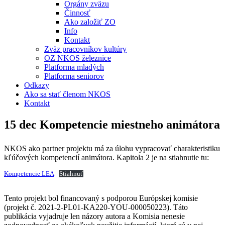
Orgány zväzu
Činnosť
Ako založiť ZO
Info
Kontakt
Zväz pracovníkov kultúry
OZ NKOS železnice
Platforma mladých
Platforma seniorov
Odkazy
Ako sa stať členom NKOS
Kontakt
15 dec
Kompetencie miestneho animátora
NKOS ako partner projektu má za úlohu vypracovať charakteristiku
kľúčových kompetencií animátora. Kapitola 2 je na stiahnutie tu:
Kompetencie LEA
Stiahnuť
Tento projekt bol financovaný s podporou Európskej komisie
(projekt č. 2021-2-PL01-KA220-YOU-000050223). Táto
publikácia vyjadruje len názory autora a Komisia nenesie