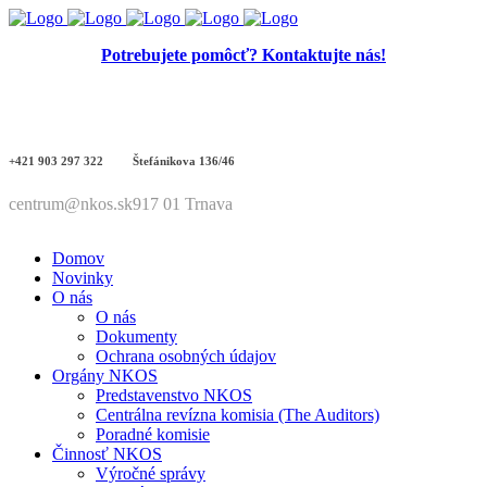
Potrebujete pomôcť? Kontaktujte nás!
+421 903 297 322
Štefánikova 136/46
centrum@nkos.sk
917 01 Trnava
Domov
Novinky
O nás
O nás
Dokumenty
Ochrana osobných údajov
Orgány NKOS
Predstavenstvo NKOS
Centrálna revízna komisia (The Auditors)
Poradné komisie
Činnosť NKOS
Výročné správy