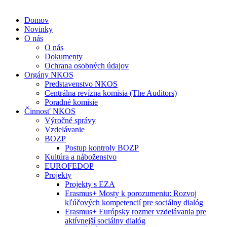
Domov
Novinky
O nás
O nás
Dokumenty
Ochrana osobných údajov
Orgány NKOS
Predstavenstvo NKOS
Centrálna revízna komisia (The Auditors)
Poradné komisie
Činnosť NKOS
Výročné správy
Vzdelávanie
BOZP
Postup kontroly BOZP
Kultúra a náboženstvo
EUROFEDOP
Projekty
Projekty s EZA
Erasmus+ Mosty k porozumeniu: Rozvoj
kľúčových kompetencií pre sociálny dialóg
Erasmus+ Európsky rozmer vzdelávania pre
aktívnejší sociálny dialóg