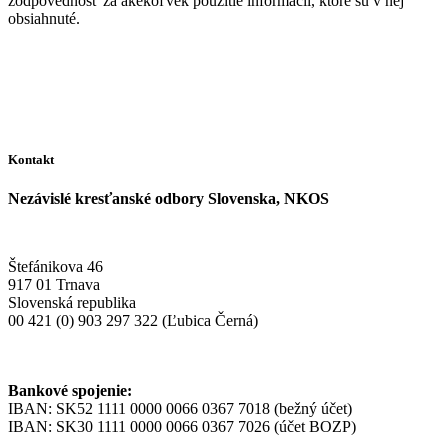
zodpovednosť za akékoľvek použitie informácií, ktoré sú v nej
obsiahnuté.
Kontakt
Nezávislé kresťanské odbory Slovenska, NKOS
Štefánikova 46
917 01 Trnava
Slovenská republika
00 421 (0) 903 297 322 (Ľubica Černá)
Bankové spojenie:
IBAN: SK52 1111 0000 0066 0367 7018 (bežný účet)
IBAN: SK30 1111 0000 0066 0367 7026 (účet BOZP)