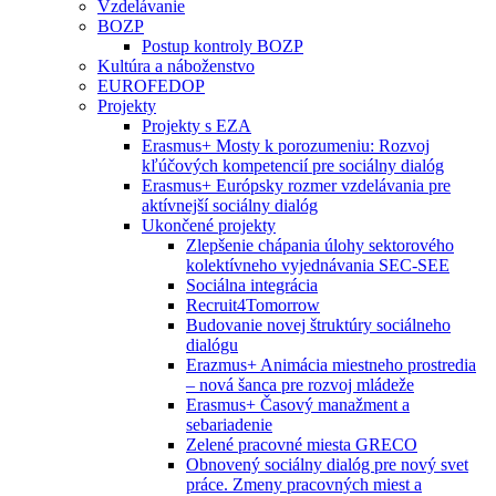
Vzdelávanie
BOZP
Postup kontroly BOZP
Kultúra a náboženstvo
EUROFEDOP
Projekty
Projekty s EZA
Erasmus+ Mosty k porozumeniu: Rozvoj
kľúčových kompetencií pre sociálny dialóg
Erasmus+ Európsky rozmer vzdelávania pre
aktívnejší sociálny dialóg
Ukončené projekty
Zlepšenie chápania úlohy sektorového
kolektívneho vyjednávania SEC-SEE
Sociálna integrácia
Recruit4Tomorrow
Budovanie novej štruktúry sociálneho
dialógu
Erazmus+ Animácia miestneho prostredia
– nová šanca pre rozvoj mládeže
Erasmus+ Časový manažment a
sebariadenie
Zelené pracovné miesta GRECO
Obnovený sociálny dialóg pre nový svet
práce. Zmeny pracovných miest a