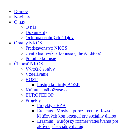
Domov
Novinky
O nás
O nás
Dokumenty
Ochrana osobných údajov
Orgány NKOS
Predstavenstvo NKOS
Centrálna revízna komisia (The Auditors)
Poradné komisie
Činnosť NKOS
Výročné správy
Vzdelávanie
BOZP
Postup kontroly BOZP
Kultúra a náboženstvo
EUROFEDOP
Projekty
Projekty s EZA
Erasmus+ Mosty k porozumeniu: Rozvoj
kľúčových kompetencií pre sociálny dialóg
Erasmus+ Európsky rozmer vzdelávania pre
aktívnejší sociálny dialóg