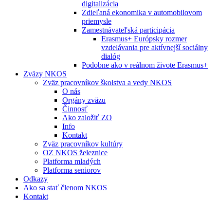
digitalizácia
Zdieľaná ekonomika v automobilovom
priemysle
Zamestnávateľská participácia
Erasmus+ Európsky rozmer
vzdelávania pre aktívnejší sociálny
dialóg
Podobne ako v reálnom živote Erasmus+
Zväzy NKOS
Zväz pracovníkov školstva a vedy NKOS
O nás
Orgány zväzu
Činnosť
Ako založiť ZO
Info
Kontakt
Zväz pracovníkov kultúry
OZ NKOS železnice
Platforma mladých
Platforma seniorov
Odkazy
Ako sa stať členom NKOS
Kontakt