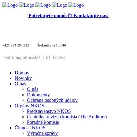
Potrebujete pomôcť? Kontaktujte nás!
+421 903 297 322
Štefánikova 136/46
centrum@nkos.sk
917 01 Trnava
Domov
Novinky
O nás
O nás
Dokumenty
Ochrana osobných údajov
Orgány NKOS
Predstavenstvo NKOS
Centrálna revízna komisia (The Auditors)
Poradné komisie
Činnosť NKOS
Výročné správy