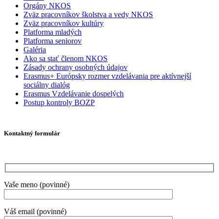
Orgány NKOS
Zväz pracovníkov školstva a vedy NKOS
Zväz pracovníkov kultúry
Platforma mladých
Platforma seniorov
Galéria
Ako sa stať členom NKOS
Zásady ochrany osobných údajov
Erasmus+ Európsky rozmer vzdelávania pre aktívnejší
sociálny dialóg
Erasmus Vzdelávanie dospelých
Postup kontroly BOZP
Kontaktný formulár
Vaše meno (povinné)
Váš email (povinné)