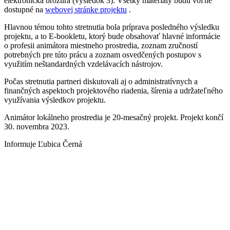
elektronická brožúra (výsledok 3). Všetky materiály budú voľne
dostupné na
webovej stránke projektu
.
Hlavnou témou tohto stretnutia bola príprava posledného výsledku
projektu, a to E-bookletu, ktorý bude obsahovať hlavné informácie
o profesii animátora miestneho prostredia, zoznam zručností
potrebných pre túto prácu a zoznam osvedčených postupov s
využitím neštandardných vzdelávacích nástrojov.
Počas stretnutia partneri diskutovali aj o administratívnych a
finančných aspektoch projektového riadenia, šírenia a udržateľného
využívania výsledkov projektu.
Animátor lokálneho prostredia je 20-mesačný projekt. Projekt končí
30. novembra 2023.
Informuje Ľubica Černá