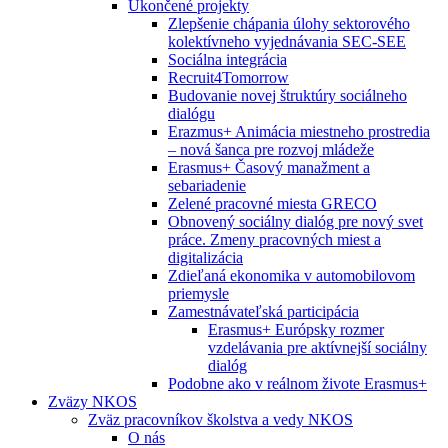
Ukončené projekty
Zlepšenie chápania úlohy sektorového
kolektívneho vyjednávania SEC-SEE
Sociálna integrácia
Recruit4Tomorrow
Budovanie novej štruktúry sociálneho
dialógu
Erazmus+ Animácia miestneho prostredia
– nová šanca pre rozvoj mládeže
Erasmus+ Časový manažment a
sebariadenie
Zelené pracovné miesta GRECO
Obnovený sociálny dialóg pre nový svet
práce. Zmeny pracovných miest a
digitalizácia
Zdieľaná ekonomika v automobilovom
priemysle
Zamestnávateľská participácia
Erasmus+ Európsky rozmer
vzdelávania pre aktívnejší sociálny
dialóg
Podobne ako v reálnom živote Erasmus+
Zväzy NKOS
Zväz pracovníkov školstva a vedy NKOS
O nás