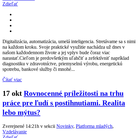
Zdieľať
Digitalizácia, automatizácia, umelá inteligencia. Stretávame sa s nimi
na každom kroku. Svoje praktické využitie nachádza už dnes v
našom každodennom živote a jej vplyv bude čoraz viac
narastať.Cieľom je predovšetkým uľahčiť a zefektívniť napríklad
diagnostiku v zdravotníctve, priemyselnú výrobu, energetickú
spotrebu, bankové služby či mnohé...
Čítať viac
17 okt
Rovnocenné príležitosti na trhu
práce pre ľudí s postihnutiami. Realita
lebo mýtus?
Zverejnené 14:21h
v sekcii
Novinky
,
Platforma mladých
,
Vzdelávanie
Zdieľať