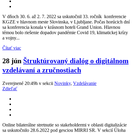
V dňoch 30. 6. až 2. 7. 2022 sa uskutočnil 33. ročník konferencie
KGZE v hlavnom meste Slovinska, v Ljubljane. Počas horúcich dní
sa konferencia konala v krásnom hoteli Grand Union. Hlavnou
témou bolo riešenie dopadov pandémie Covid 19, klimatickej krízy
a vojny...
Čítať viac
28 jún
Štruktúrovaný dialóg o digitálnom
vzdelávaní a zručnostiach
Zverejnené 20:49h
v sekcii
Novinky
,
Vzdelávanie
Zdieľať
Online bilaterálne stretnutie so stakeholdermi v oblasti digitalizácie
sa uskutočnilo 28.6.2022 pod gesciou MIRRI SR. V sekcií Úloha