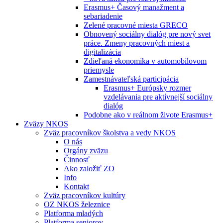
Erasmus+ Časový manažment a
sebariadenie
Zelené pracovné miesta GRECO
Obnovený sociálny dialóg pre nový svet
práce. Zmeny pracovných miest a
digitalizácia
Zdieľaná ekonomika v automobilovom
priemysle
Zamestnávateľská participácia
Erasmus+ Európsky rozmer
vzdelávania pre aktívnejší sociálny
dialóg
Podobne ako v reálnom živote Erasmus+
Zväzy NKOS
Zväz pracovníkov školstva a vedy NKOS
O nás
Orgány zväzu
Činnosť
Ako založiť ZO
Info
Kontakt
Zväz pracovníkov kultúry
OZ NKOS železnice
Platforma mladých
Platforma seniorov