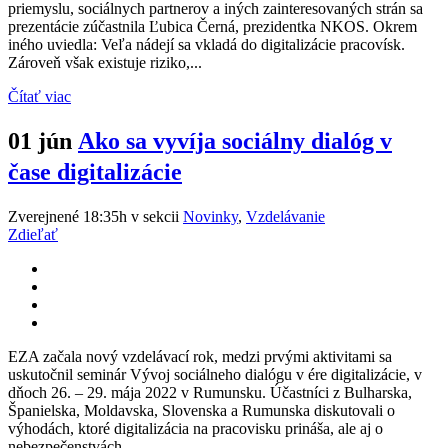
priemyslu, sociálnych partnerov a iných zainteresovaných strán sa
prezentácie zúčastnila Ľubica Černá, prezidentka NKOS. Okrem
iného uviedla: Veľa nádejí sa vkladá do digitalizácie pracovísk.
Zároveň však existuje riziko,...
Čítať viac
01 jún
Ako sa vyvíja sociálny dialóg v
čase digitalizácie
Zverejnené 18:35h
v sekcii
Novinky
,
Vzdelávanie
Zdieľať
EZA začala nový vzdelávací rok, medzi prvými aktivitami sa
uskutočnil seminár Vývoj sociálneho dialógu v ére digitalizácie, v
dňoch 26. – 29. mája 2022 v Rumunsku. Účastníci z Bulharska,
Španielska, Moldavska, Slovenska a Rumunska diskutovali o
výhodách, ktoré digitalizácia na pracovisku prináša, ale aj o
nebezpečenstvách...