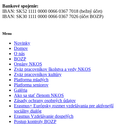
Bankové spojenie:
IBAN: SK52 1111 0000 0066 0367 7018 (bežný účet)
IBAN: SK30 1111 0000 0066 0367 7026 (účet BOZP)
Menu
Novinky
Domov
O nás
BOZP
Orgány NKOS
Zväz pracovníkov školstva a vedy NKOS
Zväz pracovníkov kultúry
Platforma mladých
Platforma seniorov
Galéria
Ako sa stať členom NKOS
Zásady ochrany osobných údajov
Erasmus+ Európsky rozmer vzdelávania pre aktívnejší
sociálny dialóg
Erasmus Vzdelávanie dospelých
Postup kontroly BOZP