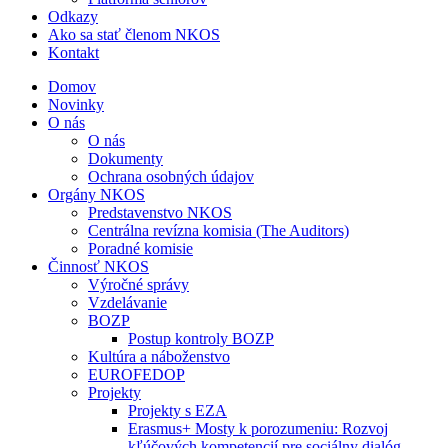
Odkazy
Ako sa stať členom NKOS
Kontakt
Domov
Novinky
O nás
O nás
Dokumenty
Ochrana osobných údajov
Orgány NKOS
Predstavenstvo NKOS
Centrálna revízna komisia (The Auditors)
Poradné komisie
Činnosť NKOS
Výročné správy
Vzdelávanie
BOZP
Postup kontroly BOZP
Kultúra a náboženstvo
EUROFEDOP
Projekty
Projekty s EZA
Erasmus+ Mosty k porozumeniu: Rozvoj
kľúčových kompetencií pre sociálny dialóg