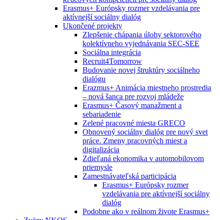
Erasmus+ Európsky rozmer vzdelávania pre
aktívnejší sociálny dialóg
Ukončené projekty
Zlepšenie chápania úlohy sektorového
kolektívneho vyjednávania SEC-SEE
Sociálna integrácia
Recruit4Tomorrow
Budovanie novej štruktúry sociálneho
dialógu
Erazmus+ Animácia miestneho prostredia
– nová šanca pre rozvoj mládeže
Erasmus+ Časový manažment a
sebariadenie
Zelené pracovné miesta GRECO
Obnovený sociálny dialóg pre nový svet
práce. Zmeny pracovných miest a
digitalizácia
Zdieľaná ekonomika v automobilovom
priemysle
Zamestnávateľská participácia
Erasmus+ Európsky rozmer
vzdelávania pre aktívnejší sociálny
dialóg
Podobne ako v reálnom živote Erasmus+