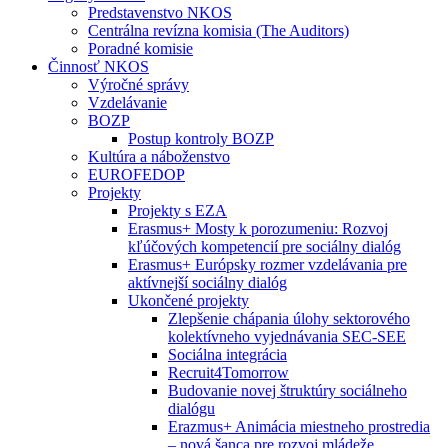
Predstavenstvo NKOS
Centrálna revízna komisia (The Auditors)
Poradné komisie
Činnosť NKOS
Výročné správy
Vzdelávanie
BOZP
Postup kontroly BOZP
Kultúra a náboženstvo
EUROFEDOP
Projekty
Projekty s EZA
Erasmus+ Mosty k porozumeniu: Rozvoj
kľúčových kompetencií pre sociálny dialóg
Erasmus+ Európsky rozmer vzdelávania pre
aktívnejší sociálny dialóg
Ukončené projekty
Zlepšenie chápania úlohy sektorového
kolektívneho vyjednávania SEC-SEE
Sociálna integrácia
Recruit4Tomorrow
Budovanie novej štruktúry sociálneho
dialógu
Erazmus+ Animácia miestneho prostredia
– nová šanca pre rozvoj mládeže