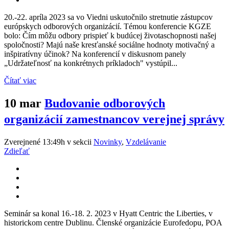
20.-22. apríla 2023 sa vo Viedni uskutočnilo stretnutie zástupcov
európskych odborových organizácií. Témou konferencie KGZE
bolo: Čím môžu odbory prispieť k budúcej životaschopnosti našej
spoločnosti? Majú naše kresťanské sociálne hodnoty motivačný a
inšpiratívny účinok? Na konferencií v diskusnom panely
„Udržateľnosť na konkrétnych príkladoch" vystúpil...
Čítať viac
10 mar
Budovanie odborových
organizácií zamestnancov verejnej správy
Zverejnené 13:49h
v sekcii
Novinky
,
Vzdelávanie
Zdieľať
Seminár sa konal 16.-18. 2. 2023 v Hyatt Centric the Liberties, v
historickom centre Dublinu. Členské organizácie Eurofedopu, POA