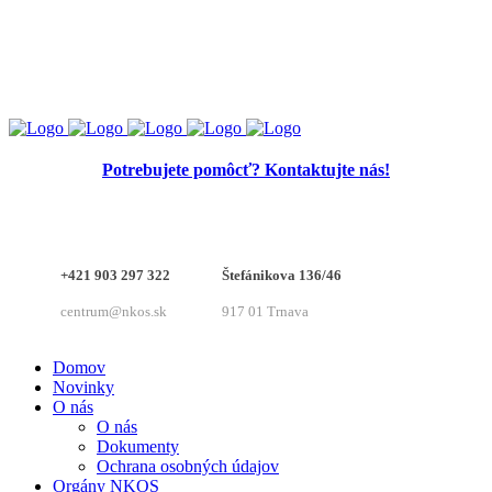
Potrebujete pomôcť? Kontaktujte nás!
+421 903 297 322
Štefánikova 136/46
centrum@nkos.sk
917 01 Trnava
Domov
Novinky
O nás
O nás
Dokumenty
Ochrana osobných údajov
Orgány NKOS