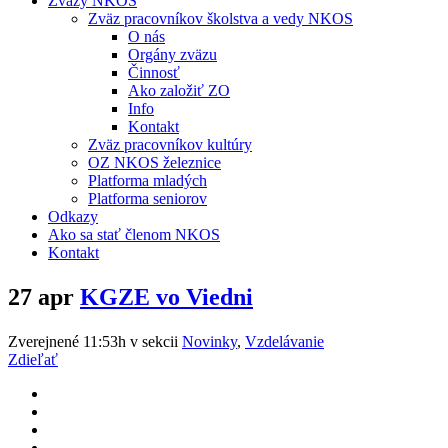
Zväzy NKOS
Zväz pracovníkov školstva a vedy NKOS
O nás
Orgány zväzu
Činnosť
Ako založiť ZO
Info
Kontakt
Zväz pracovníkov kultúry
OZ NKOS železnice
Platforma mladých
Platforma seniorov
Odkazy
Ako sa stať členom NKOS
Kontakt
27 apr
KGZE vo Viedni
Zverejnené 11:53h
v sekcii
Novinky
,
Vzdelávanie
Zdieľať