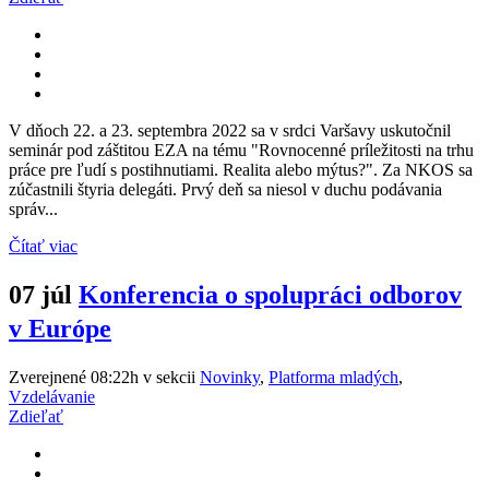
V dňoch 22. a 23. septembra 2022 sa v srdci Varšavy uskutočnil
seminár pod záštitou EZA na tému "Rovnocenné príležitosti na trhu
práce pre ľudí s postihnutiami. Realita alebo mýtus?". Za NKOS sa
zúčastnili štyria delegáti. Prvý deň sa niesol v duchu podávania
správ...
Čítať viac
07 júl
Konferencia o spolupráci odborov
v Európe
Zverejnené 08:22h
v sekcii
Novinky
,
Platforma mladých
,
Vzdelávanie
Zdieľať