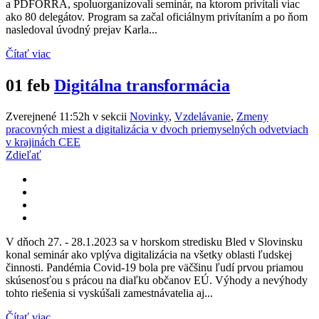
a PDFORRA, spoluorganizovali seminár, na ktorom privítali viac
ako 80 delegátov. Program sa začal oficiálnym privítaním a po ňom
nasledoval úvodný prejav Karla...
Čítať viac
01 feb
Digitálna transformácia
Zverejnené 11:52h
v sekcii
Novinky
,
Vzdelávanie
,
Zmeny
pracovných miest a digitalizácia v dvoch priemyselných odvetviach
v krajinách CEE
Zdieľať
V dňoch 27. - 28.1.2023 sa v horskom stredisku Bled v Slovinsku
konal seminár ako vplýva digitalizácia na všetky oblasti ľudskej
činnosti. Pandémia Covid-19 bola pre väčšinu ľudí prvou priamou
skúsenosťou s prácou na diaľku občanov EÚ. Výhody a nevýhody
tohto riešenia si vyskúšali zamestnávatelia aj...
Čítať viac