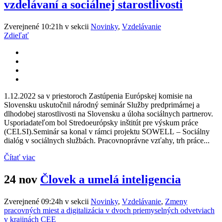
vzdelávaní a sociálnej starostlivosti
Zverejnené 10:21h
v sekcii
Novinky
,
Vzdelávanie
Zdieľať
1.12.2022 sa v priestoroch Zastúpenia Európskej komisie na
Slovensku uskutočnil národný seminár Služby predprimárnej a
dlhodobej starostlivosti na Slovensku a úloha sociálnych partnerov.
Usporiadateľom bol Stredoeurópsky inštitút pre výskum práce
(CELSI).Seminár sa konal v rámci projektu SOWELL – Sociálny
dialóg v sociálnych službách. Pracovnoprávne vzťahy, trh práce...
Čítať viac
24 nov
Človek a umelá inteligencia
Zverejnené 09:24h
v sekcii
Novinky
,
Vzdelávanie
,
Zmeny
pracovných miest a digitalizácia v dvoch priemyselných odvetviach
v krajinách CEE