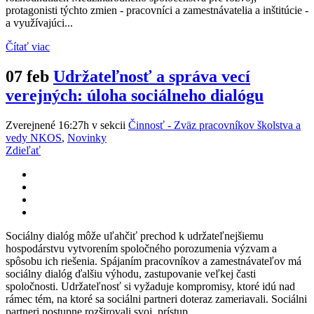
protagonisti týchto zmien - pracovníci a zamestnávatelia a inštitúcie -
a využívajúci...
Čítať viac
07 feb
Udržateľnosť a správa vecí
verejných: úloha sociálneho dialógu
Zverejnené 16:27h
v sekcii
Činnosť - Zväz pracovníkov školstva a
vedy NKOS
,
Novinky
Zdieľať
Sociálny dialóg môže uľahčiť prechod k udržateľnejšiemu
hospodárstvu vytvorením spoločného porozumenia výzvam a
spôsobu ich riešenia. Spájaním pracovníkov a zamestnávateľov má
sociálny dialóg ďalšiu výhodu, zastupovanie veľkej časti
spoločnosti. Udržateľnosť si vyžaduje kompromisy, ktoré idú nad
rámec tém, na ktoré sa sociálni partneri doteraz zameriavali. Sociálni
partneri postupne rozširovali svoj prístup...