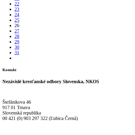
22
23
24
25
26
27
28
29
30
31
Kontakt
Nezávislé kresťanské odbory Slovenska, NKOS
Štefánikova 46
917 01 Trnava
Slovenská republika
00 421 (0) 903 297 322 (Ľubica Černá)