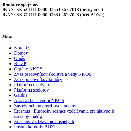
Bankové spojenie:
IBAN: SK52 1111 0000 0066 0367 7018 (bežný účet)
IBAN: SK30 1111 0000 0066 0367 7026 (účet BOZP)
Menu
Novinky
Domov
O nás
BOZP
Orgány NKOS
Zväz pracovníkov školstva a vedy NKOS
Zväz pracovníkov kultúry
Platforma mladých
Platforma seniorov
Galéria
Ako sa stať členom NKOS
Zásady ochrany osobných údajov
Erasmus+ Európsky rozmer vzdelávania pre aktívnejší
sociálny dialóg
Erasmus Vzdelávanie dospelých
Postup kontroly BOZP