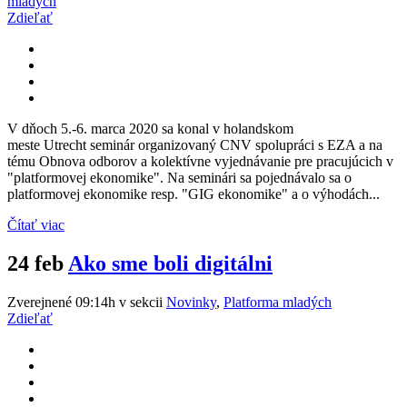
mladých
Zdieľať
V dňoch 5.-6. marca 2020 sa konal v holandskom
meste Utrecht seminár organizovaný CNV spolupráci s EZA a na
tému Obnova odborov a kolektívne vyjednávanie pre pracujúcich v
"platformovej ekonomike". Na seminári sa pojednávalo sa o
platformovej ekonomike resp. "GIG ekonomike" a o výhodách...
Čítať viac
24 feb
Ako sme boli digitálni
Zverejnené 09:14h
v sekcii
Novinky
,
Platforma mladých
Zdieľať