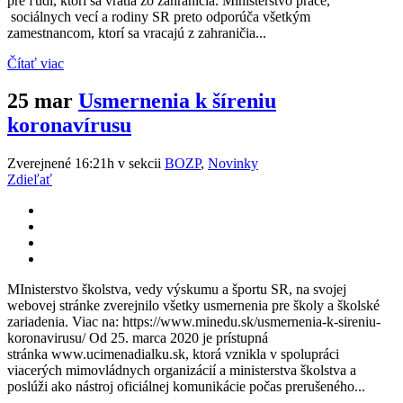
pre ľudí, ktorí sa vrátia zo zahraničia. Ministerstvo práce,
sociálnych vecí a rodiny SR preto odporúča všetkým
zamestnancom, ktorí sa vracajú z zahraničia...
Čítať viac
25 mar
Usmernenia k šíreniu
koronavírusu
Zverejnené 16:21h
v sekcii
BOZP
,
Novinky
Zdieľať
MInisterstvo školstva, vedy výskumu a športu SR, na svojej
webovej stránke zverejnilo všetky usmernenia pre školy a školské
zariadenia. Viac na: https://www.minedu.sk/usmernenia-k-sireniu-
koronavirusu/ Od 25. marca 2020 je prístupná
stránka www.ucimenadialku.sk, ktorá vznikla v spolupráci
viacerých mimovládnych organizácií a ministerstva školstva a
poslúži ako nástroj oficiálnej komunikácie počas prerušeného...