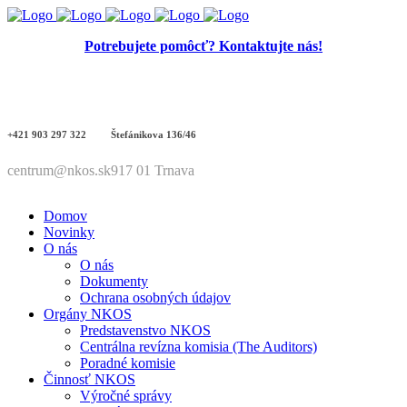
Potrebujete pomôcť? Kontaktujte nás!
+421 903 297 322
Štefánikova 136/46
centrum@nkos.sk
917 01 Trnava
Domov
Novinky
O nás
O nás
Dokumenty
Ochrana osobných údajov
Orgány NKOS
Predstavenstvo NKOS
Centrálna revízna komisia (The Auditors)
Poradné komisie
Činnosť NKOS
Výročné správy