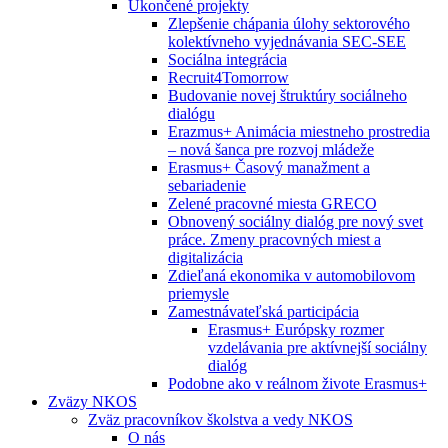
Ukončené projekty
Zlepšenie chápania úlohy sektorového
kolektívneho vyjednávania SEC-SEE
Sociálna integrácia
Recruit4Tomorrow
Budovanie novej štruktúry sociálneho
dialógu
Erazmus+ Animácia miestneho prostredia
– nová šanca pre rozvoj mládeže
Erasmus+ Časový manažment a
sebariadenie
Zelené pracovné miesta GRECO
Obnovený sociálny dialóg pre nový svet
práce. Zmeny pracovných miest a
digitalizácia
Zdieľaná ekonomika v automobilovom
priemysle
Zamestnávateľská participácia
Erasmus+ Európsky rozmer
vzdelávania pre aktívnejší sociálny
dialóg
Podobne ako v reálnom živote Erasmus+
Zväzy NKOS
Zväz pracovníkov školstva a vedy NKOS
O nás