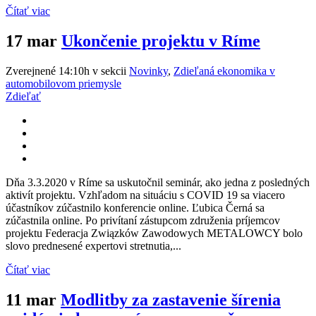
Čítať viac
17 mar
Ukončenie projektu v Ríme
Zverejnené 14:10h
v sekcii
Novinky
,
Zdieľaná ekonomika v
automobilovom priemysle
Zdieľať
Dňa 3.3.2020 v Ríme sa uskutočnil seminár, ako jedna z posledných
aktivít projektu. Vzhľadom na situáciu s COVID 19 sa viacero
účastníkov zúčastnilo konferencie online. Ľubica Černá sa
zúčastnila online. Po privítaní zástupcom združenia príjemcov
projektu Federacja Związków Zawodowych METALOWCY bolo
slovo prednesené expertovi stretnutia,...
Čítať viac
11 mar
Modlitby za zastavenie šírenia