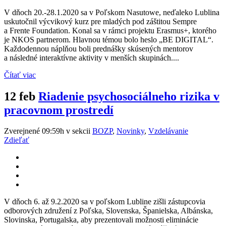
V dňoch 20.-28.1.2020 sa v Poľskom Nasutowe, neďaleko Lublina
uskutočnil výcvikový kurz pre mladých pod záštitou Sempre
a Frente Foundation. Konal sa v rámci projektu Erasmus+, ktorého
je NKOS partnerom. Hlavnou témou bolo heslo „BE DIGITAL“.
Každodennou náplňou boli prednášky skúsených mentorov
a následné interaktívne aktivity v menších skupinách....
Čítať viac
12 feb
Riadenie psychosociálneho rizika v
pracovnom prostredí
Zverejnené 09:59h
v sekcii
BOZP
,
Novinky
,
Vzdelávanie
Zdieľať
V dňoch 6. až 9.2.2020 sa v poľskom Lubline zišli zástupcovia
odborových združení z Poľska, Slovenska, Španielska, Albánska,
Slovinska, Portugalska, aby prezentovali možnosti eliminácie