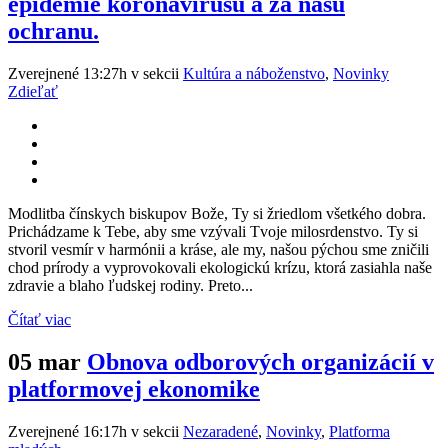
epidémie koronavírusu a za našu
ochranu.
Zverejnené 13:27h
v sekcii
Kultúra a náboženstvo
,
Novinky
Zdieľať
Modlitba čínskych biskupov Bože, Ty si žriedlom všetkého dobra.
Prichádzame k Tebe, aby sme vzývali Tvoje milosrdenstvo. Ty si
stvoril vesmír v harmónii a kráse, ale my, našou pýchou sme zničili
chod prírody a vyprovokovali ekologickú krízu, ktorá zasiahla naše
zdravie a blaho ľudskej rodiny. Preto...
Čítať viac
05 mar
Obnova odborových organizácií v
platformovej ekonomike
Zverejnené 16:17h
v sekcii
Nezaradené
,
Novinky
,
Platforma