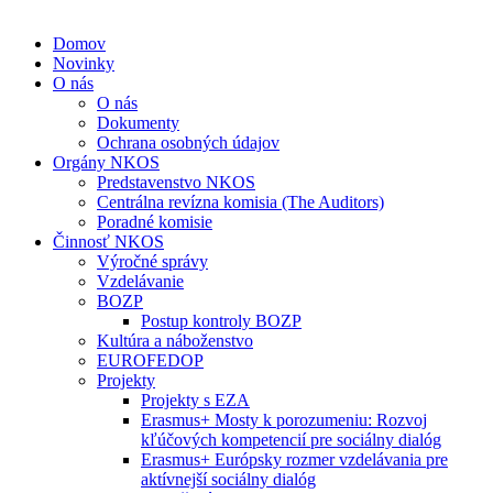
Domov
Novinky
O nás
O nás
Dokumenty
Ochrana osobných údajov
Orgány NKOS
Predstavenstvo NKOS
Centrálna revízna komisia (The Auditors)
Poradné komisie
Činnosť NKOS
Výročné správy
Vzdelávanie
BOZP
Postup kontroly BOZP
Kultúra a náboženstvo
EUROFEDOP
Projekty
Projekty s EZA
Erasmus+ Mosty k porozumeniu: Rozvoj
kľúčových kompetencií pre sociálny dialóg
Erasmus+ Európsky rozmer vzdelávania pre
aktívnejší sociálny dialóg