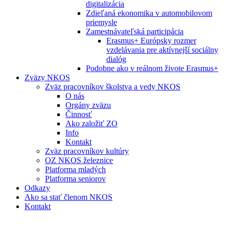
digitalizácia
Zdieľaná ekonomika v automobilovom
priemysle
Zamestnávateľská participácia
Erasmus+ Európsky rozmer
vzdelávania pre aktívnejší sociálny
dialóg
Podobne ako v reálnom živote Erasmus+
Zväzy NKOS
Zväz pracovníkov školstva a vedy NKOS
O nás
Orgány zväzu
Činnosť
Ako založiť ZO
Info
Kontakt
Zväz pracovníkov kultúry
OZ NKOS železnice
Platforma mladých
Platforma seniorov
Odkazy
Ako sa stať členom NKOS
Kontakt