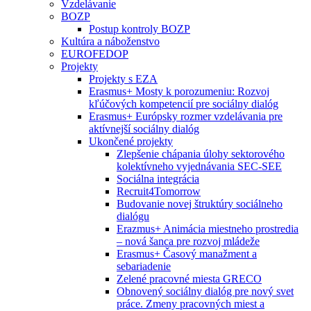
Vzdelávanie
BOZP
Postup kontroly BOZP
Kultúra a náboženstvo
EUROFEDOP
Projekty
Projekty s EZA
Erasmus+ Mosty k porozumeniu: Rozvoj
kľúčových kompetencií pre sociálny dialóg
Erasmus+ Európsky rozmer vzdelávania pre
aktívnejší sociálny dialóg
Ukončené projekty
Zlepšenie chápania úlohy sektorového
kolektívneho vyjednávania SEC-SEE
Sociálna integrácia
Recruit4Tomorrow
Budovanie novej štruktúry sociálneho
dialógu
Erazmus+ Animácia miestneho prostredia
– nová šanca pre rozvoj mládeže
Erasmus+ Časový manažment a
sebariadenie
Zelené pracovné miesta GRECO
Obnovený sociálny dialóg pre nový svet
práce. Zmeny pracovných miest a