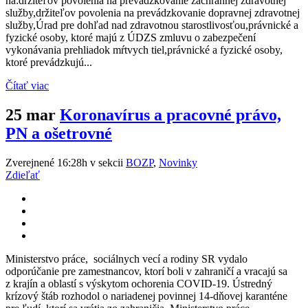
na:držiteľov povolenia na prevádzkovanie záchrannej zdravotnej
služby,držiteľov povolenia na prevádzkovanie dopravnej zdravotnej
služby,Úrad pre dohľad nad zdravotnou starostlivosťou,právnické a
fyzické osoby, ktoré majú z ÚDZS zmluvu o zabezpečení
vykonávania prehliadok mŕtvych tiel,právnické a fyzické osoby,
ktoré prevádzkujú...
Čítať viac
25 mar
Koronavírus a pracovné právo,
PN a ošetrovné
Zverejnené 16:28h
v sekcii
BOZP
,
Novinky
Zdieľať
Ministerstvo práce, sociálnych vecí a rodiny SR vydalo
odporúčanie pre zamestnancov, ktorí boli v zahraničí a vracajú sa
z krajín a oblastí s výskytom ochorenia COVID-19. Ústredný
krízový štáb rozhodol o nariadenej povinnej 14-dňovej karanténe