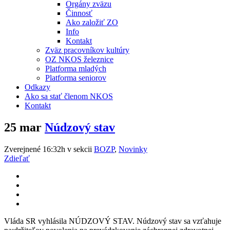
Orgány zväzu
Činnosť
Ako založiť ZO
Info
Kontakt
Zväz pracovníkov kultúry
OZ NKOS železnice
Platforma mladých
Platforma seniorov
Odkazy
Ako sa stať členom NKOS
Kontakt
25 mar
Núdzový stav
Zverejnené 16:32h
v sekcii
BOZP
,
Novinky
Zdieľať
Vláda SR vyhlásila NÚDZOVÝ STAV. Núdzový stav sa vzťahuje